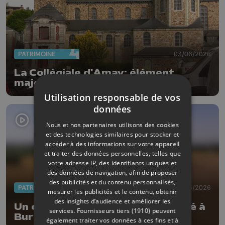
PATRIMOINE
03/06/2026
La Collégiale d'Amay: élément
majeur du patrimoine
Utilisation responsable de vos
données
Nous et nos partenaires utilisons des cookies
et des technologies similaires pour stocker et
accéder à des informations sur votre appareil
et traiter des données personnelles, telles que
votre adresse IP, des identifiants uniques et
des données de navigation, afin de proposer
des publicités et du contenu personnalisés,
PATRIMOINE
27/05/2026
mesurer les publicités et le contenu, obtenir
des insights d’audience et améliorer les
Un carnet du Patrimoine consacré à
services.
Fournisseurs tiers (1910)
peuvent
Burdinne
également traiter vos données à ces fins et à