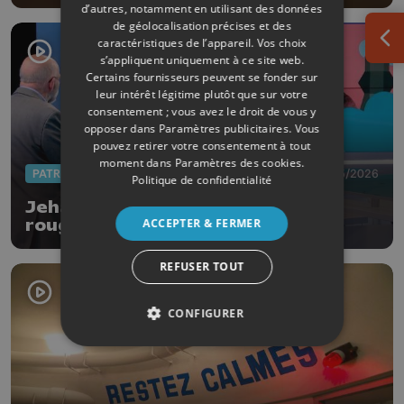
d’autres, notamment en utilisant des données
de géolocalisation précises et des
caractéristiques de l’appareil. Vos choix
Ouv
s’appliquent uniquement à ce site web.
Certains fournisseurs peuvent se fonder sur
leur intérêt légitime plutôt que sur votre
consentement ; vous avez le droit de vous y
opposer dans
Paramètres publicitaires
. Vous
pouvez retirer votre consentement à tout
moment dans
Paramètres des cookies
.
PATRIMOINE
21/05/2026
Politique de confidentialité
Jehay : Zénobe Gramme pour fil
ACCEPTER & FERMER
rouge de la fête de la Pentecôte
REFUSER TOUT
CONFIGURER