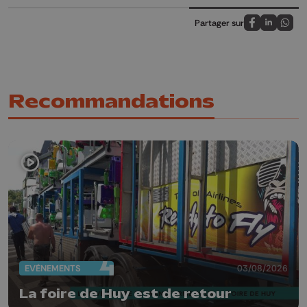
Partager sur
Partagez sur
Partagez 
Parta
Recommandations
EVÈNEMENTS
03/08/2026
La foire de Huy est de retour