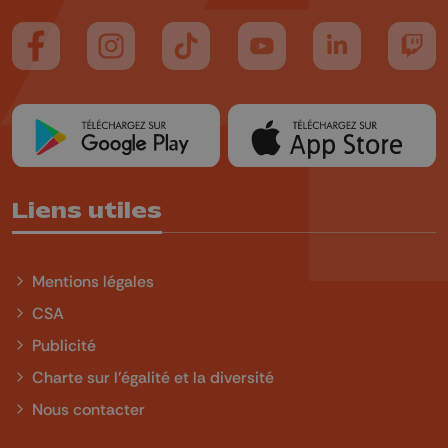
Suivez-nous sur FaceBook
Suivez-nous sur Instagram
Suivez-nous sur TikTok
Suivez-nous sur YouTube
Suivez-nous sur
Suiv
Liens utiles
Mentions légales
CSA
Publicité
Charte sur l'égalité et la diversité
Nous contacter