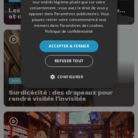
leur intérêt légitime plutôt que sur votre
consentement ; vous avez le droit de vous y
Les Ardentes : 20 ans de musique...
opposer dans
Paramètres publicitaires
. Vous
et de style !
pouvez retirer votre consentement à tout
moment dans
Paramètres des cookies
.
Politique de confidentialité
ACCEPTER & FERMER
REFUSER TOUT
CONFIGURER
SOCIÉTÉ
29/06/2026
Surdicécité : des drapeaux pour
rendre visible l'invisible