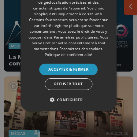
de géolocalisation précises et des
caractéristiques de l’appareil. Vos choix
Ouv
s’appliquent uniquement à ce site web.
Certains fournisseurs peuvent se fonder sur
leur intérêt légitime plutôt que sur votre
consentement ; vous avez le droit de vous y
opposer dans
Paramètres publicitaires
. Vous
pouvez retirer votre consentement à tout
MÉDIAS
13/03/2025
moment dans
Paramètres des cookies
.
Politique de confidentialité
La Maison de la presse et de la
communication de Liège reçoit le
titre honorifique "Royal"
ACCEPTER & FERMER
REFUSER TOUT
CONFIGURER
MÉDIAS
20/02/2025