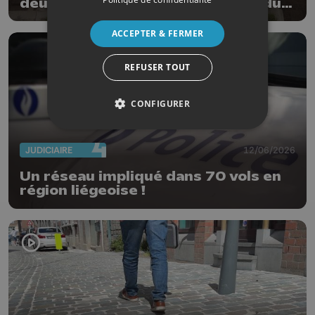
deux bâtiments emblématiques du
Vieux Huy
ACCEPTER & FERMER
REFUSER TOUT
CONFIGURER
JUDICIAIRE
12/06/2026
Un réseau impliqué dans 70 vols en
région liégeoise !