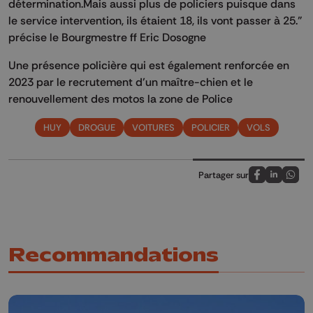
détermination.Mais aussi plus de policiers puisque dans
le service intervention, ils étaient 18, ils vont passer à 25."
précise le Bourgmestre ff Eric Dosogne
Une présence policière qui est également renforcée en
2023 par le recrutement d’un maître-chien et le
renouvellement des motos la zone de Police
HUY
DROGUE
VOITURES
POLICIER
VOLS
Partager sur
Partagez sur
Partagez 
Parta
Recommandations