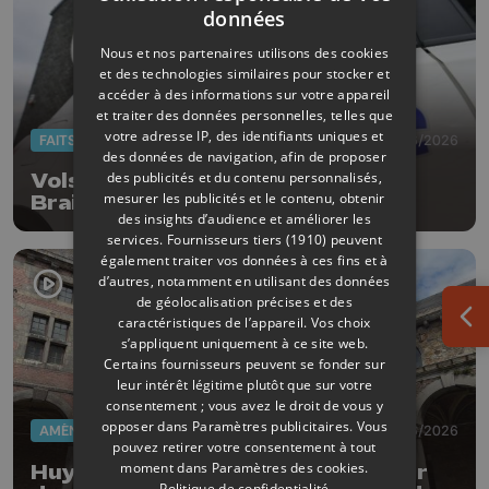
données
Nous et nos partenaires utilisons des cookies
et des technologies similaires pour stocker et
accéder à des informations sur votre appareil
et traiter des données personnelles, telles que
votre adresse IP, des identifiants uniques et
FAITS DIVERS
23/06/2026
des données de navigation, afin de proposer
des publicités et du contenu personnalisés,
Vols dans des commissariats de
mesurer les publicités et le contenu, obtenir
Braives et d'Anthisnes
des insights d’audience et améliorer les
services.
Fournisseurs tiers (1910)
peuvent
également traiter vos données à ces fins et à
d’autres, notamment en utilisant des données
de géolocalisation précises et des
caractéristiques de l’appareil. Vos choix
Ouv
s’appliquent uniquement à ce site web.
Certains fournisseurs peuvent se fonder sur
leur intérêt légitime plutôt que sur votre
consentement ; vous avez le droit de vous y
opposer dans
Paramètres publicitaires
. Vous
AMÉNAGEMENT DU TERRITOIRE
17/06/2026
pouvez retirer votre consentement à tout
moment dans
Paramètres des cookies
.
Huy cherche un nouvel avenir pour
Politique de confidentialité