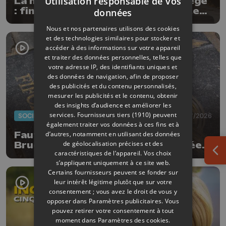
Utilisation responsable de vos
La mobilité douce s'améliore à Liège
: fin des travaux rive gauche, pistes
données
cyclo-piétonnes Avroy et
Nous et nos partenaires utilisons des cookies
Guillemins...
et des technologies similaires pour stocker et
accéder à des informations sur votre appareil
et traiter des données personnelles, telles que
votre adresse IP, des identifiants uniques et
des données de navigation, afin de proposer
des publicités et du contenu personnalisés,
mesurer les publicités et le contenu, obtenir
des insights d’audience et améliorer les
services.
Fournisseurs tiers (1910)
peuvent
SOCIÉTÉ
20/07/2026
également traiter vos données à ces fins et à
Faut-il enlever la dalle de Patrick
d’autres, notamment en utilisant des données
de géolocalisation précises et des
Bruel qui a été à nouveau dégradée ?
caractéristiques de l’appareil. Vos choix
"Nos ouvriers sont en vacances"
Ouv
s’appliquent uniquement à ce site web.
Certains fournisseurs peuvent se fonder sur
leur intérêt légitime plutôt que sur votre
consentement ; vous avez le droit de vous y
opposer dans
Paramètres publicitaires
. Vous
pouvez retirer votre consentement à tout
moment dans
Paramètres des cookies
.