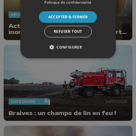
Politique de confidentialité
INFOS
17/07/2026
ACCEPTER & FERMER
Actus de la semaine : 5 ans des
REFUSER TOUT
inondations, subsides pour le sport
et feu d'artifice
CONFIGURER
FAITS DIVERS
14/07/2026
Braives : un champs de lin en feu !