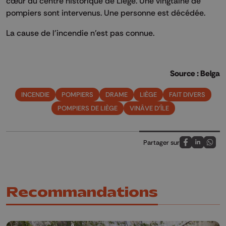
cœur du centre historique de Liège. Une vingtaine de
pompiers sont intervenus. Une personne est décédée.
La cause de l'incendie n'est pas connue.
Source : Belga
INCENDIE
POMPIERS
DRAME
LIÈGE
FAIT DIVERS
POMPIERS DE LIÈGE
VINÂVE D'ÎLE
Partager sur
Partagez sur
Partagez 
Parta
Recommandations