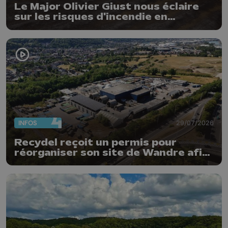
Le Major Olivier Giust nous éclaire
sur les risques d'incendie en
Belgique : "Un incendie comme en
Gironde ne pourrait pas avoir lieu
chez nous"
INFOS
29/07/2026
Recydel reçoit un permis pour
réorganiser son site de Wandre afin
de prévenir le risque d'incendie