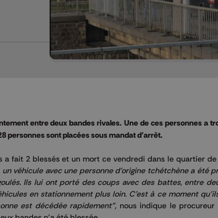
rontement entre deux bandes rivales.
Une de ces personnes a tr
et 28 personnes sont placées sous mandat d'arrêt.
a fait 2 blessés et un mort ce vendredi dans le quartier d
, un véhicule avec une personne d'origine tchétchène a été
pr
oulés.
Ils lui ont porté des coups avec des battes, entre de
icules en stationnement plus loin.
C'est à ce moment qu'ils 
onne est décédée rapidement"
, nous indique le procureur 
eux bandes n’a été blessée.