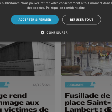
eye: un bus
renforce à L
 publicitaires
. Vous pouvez retirer votre consentement à tout moment dans
des voitures
des cookies
.
Politique de confidentialité
police
dommagés
ACCEPTER & FERMER
REFUSER TOUT
CONFIGURER
13/12/2021
JUDICIAIRE
ge rend
Fusillade de 
mmage aux
place Saint-
q victimes de
Lambert : di