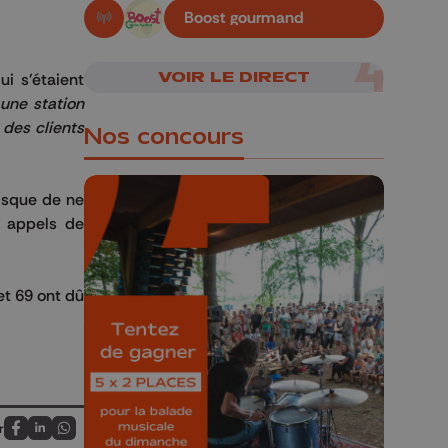
Boost gourmand
En live!
VOIR LE DIRECT
ui s’étaient
 une station
 des clients
Nos concours
isque de ne
s appels de
🎁 Gagnez 5x2
 et 69 ont dû
places pour le
Bucolique Ferrières
Festival 🌿🎶
Concours valable jusqu'au 9 août,
23h59.
r
Partagez sur FaceBook
Partagez sur LinkedIn
Partagez sur Whatsapp