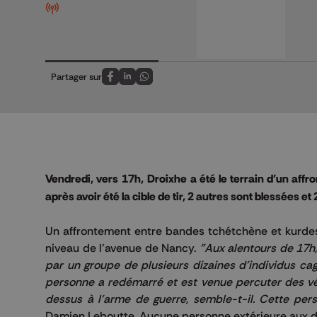
Partager sur
Partagez sur FaceBook
Partagez sur LinkedIn
Partagez sur Whatsapp
Vendredi, vers
17h
,
Droixhe
a été le terrain d'un aff
après avoir été la cible de tir, 2 autres sont blessées 
Un affrontement entre bandes tchétchène et kurdes 
niveau de l’avenue de Nancy.
"Aux alentours de
17h
par un groupe de plusieurs dizaines d'individus cag
personne a redémarré et est venue percuter des véh
dessus à l'arme de guerre, semble-t-il.
Cette pers
Damien
Leboutte
.
Aucune personne extérieure aux d