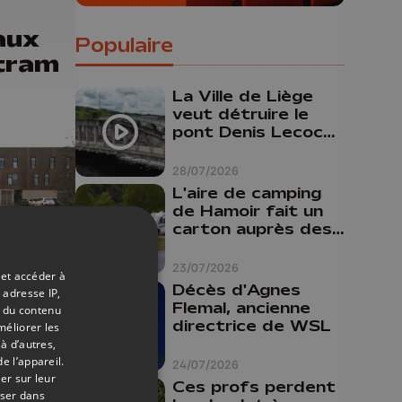
aux
Populaire
tram
La Ville de Liège
veut détruire le
pont Denis Lecocq
mais manque de
budget pour le
28/07/2026
faire
L'aire de camping
de Hamoir fait un
carton auprès des
touristes
23/07/2026
 et accéder à
Décès d'Agnes
 adresse IP,
Flemal, ancienne
t du contenu
20/02/2023
directrice de WSL
méliorer les
à d’autres,
tre
e l’appareil.
24/07/2026
s se
er sur leur
Ces profs perdent
oser dans