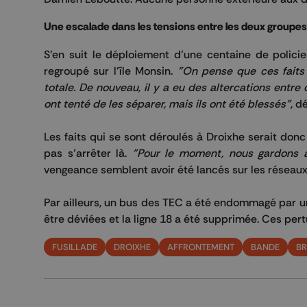
Une escalade dans les tensions entre les deux groupes
S’en suit le déploiement d’une centaine de policie
regroupé sur l’île
Monsin
.
"On pense que ces faits 
totale.
De nouveau, il y a eu des altercations entre 
ont tenté de les séparer, mais ils ont été blessés"
, d
Les faits qui se sont déroulés à
Droixhe
serait donc 
pas s’arrêter là.
"Pour le moment, nous gardons à 
vengeance semblent avoir été lancés sur les réseaux
Par ailleurs, un bus des
TEC
a été endommagé par un j
être déviées et la ligne 18 a été supprimée. Ces per
FUSILLADE
DROIXHE
AFFRONTEMENT
BANDE
B