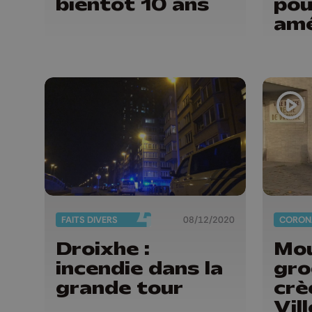
bientôt 10 ans
pou
amé
FAITS DIVERS
08/12/2020
Droixhe :
Mo
incendie dans la
gro
grande tour
crè
Vil