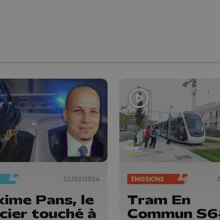
21/03/2024
ÉMISSIONS
ime Pans, le
Tram En
icier touché à
Commun S6