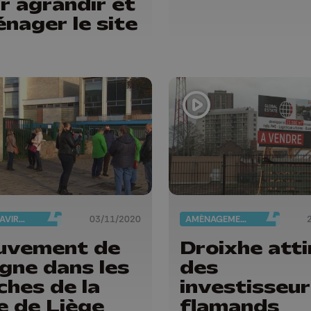
r agrandir et
nager le site
CORONAVIRUS
03/11/2020
AMÉNAGEMENT DU TERRITOIRE
uvement de
Droixhe atti
gne dans les
des
ches de la
investisseur
le de Liège
flamands