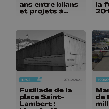
ans entre bilans
la 
et projets à
201
venir
INFOS
07/12/2021
ECONO
Fusillade de la
Mar
place Saint-
de 
Lambert :
mil