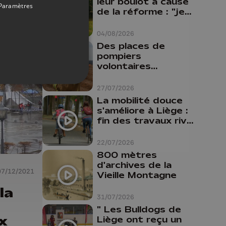
iège
leur boulot à cause
Paramètres
de la réforme : "je
travaillais bien plus
comme prof que
04/08/2026
comme
Des places de
pharmacienne"
pompiers
volontaires
disponibles en
province de Liège :
27/07/2026
"Un citoyen qui
La mobilité douce
n'est formé ne
s'améliore à Liège :
peut pas nous
fin des travaux rive
aider"
gauche, pistes
cyclo-piétonnes
22/07/2026
Avroy et
800 mètres
Guillemins...
d'archives de la
07/12/2021
Vieille Montagne
la
31/07/2026
" Les Bulldogs de
x
Liège ont reçu un