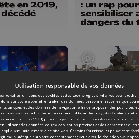
tête en 2019,
: un rap pour
 décédé
sensibiliser 
dangers du 
Utilisation responsable de vos données
partenaires utilisons des cookies et des technologies similaires pour stocker
tions sur votre appareil et traiter des données personnelles, telles que votre
iants uniques et des données de navigation, afin de proposer des publicités e
DIVERS
21/08/2023
ENVIRONNEMENT
és, mesurer les publicités et le contenu, obtenir des insights d’audience et a
ournisseurs tiers (1910)
peuvent également traiter vos données à ces fins et 
velle nuit
La lutte con
 utilisant des données de géolocalisation précises et des caractéristiques d
meutes à
les incivilité
s’appliquent uniquement à ce site web. Certains fournisseurs peuvent se fond
légitime plutôt que sur votre consentement ; vous avez le droit de vous y opp