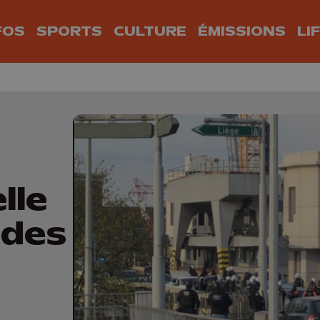
FOS
SPORTS
CULTURE
ÉMISSIONS
LI
lle
ndes