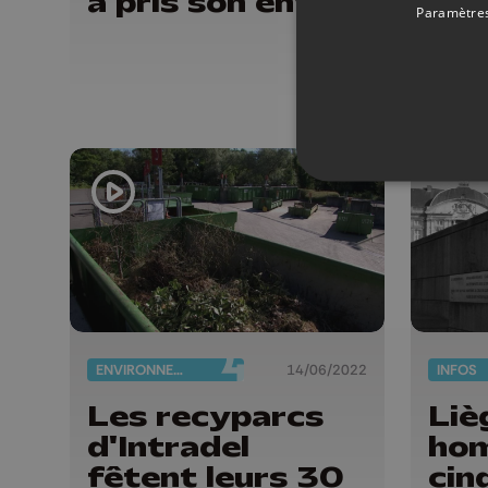
a pris son envol
Oup
Paramètres
et 
de 
en
ENVIRONNEMENT
14/06/2022
INFOS
Les recyparcs
Liè
d'Intradel
ho
fêtent leurs 30
cin