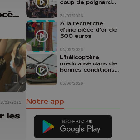
coup de poignard
dans le dos "
ocès
31/07/2026
ours
A la recherche
d'une pièce d'or de
500 euros
04/08/2026
L'hélicoptère
médicalisé dans de
bonnes conditions à
Oupeye
05/08/2026
Notre app
23/03/2021
r les