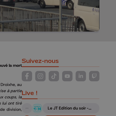
Suivez-nous
ouvé la mort
Suivez-nous sur FaceBook
Suivez-nous sur Instagram
Suivez-nous sur TikTok
Suivez-nous sur YouTube
Suivez-nous sur Li
Suivez-nous
e
Droixhe
, au
ise
à partie
Live !
ux coups, la
lui ont tiré
Le JT Edition du soir -
de division,
A suivre
06/08/2026