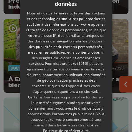
Première édition du salon Ambition
données
Industry
Nous et nos partenaires utilisons des cookies
et des technologies similaires pour stocker et
accéder à des informations sur votre appareil
et traiter des données personnelles, telles que
votre adresse IP, des identifiants uniques et
des données de navigation, afin de proposer
des publicités et du contenu personnalisés,
mesurer les publicités et le contenu, obtenir
des insights d’audience et améliorer les
services.
Fournisseurs tiers (1910)
peuvent
SOCIÉTÉ
14/03/2026
également traiter vos données à ces fins et à
d’autres, notamment en utilisant des données
À Engis, un salon pour sensibiliser au
de géolocalisation précises et des
bien-être animal
caractéristiques de l’appareil. Vos choix
Ouv
s’appliquent uniquement à ce site web.
Certains fournisseurs peuvent se fonder sur
leur intérêt légitime plutôt que sur votre
consentement ; vous avez le droit de vous y
opposer dans
Paramètres publicitaires
. Vous
pouvez retirer votre consentement à tout
moment dans
Paramètres des cookies
.
Politique de confidentialité