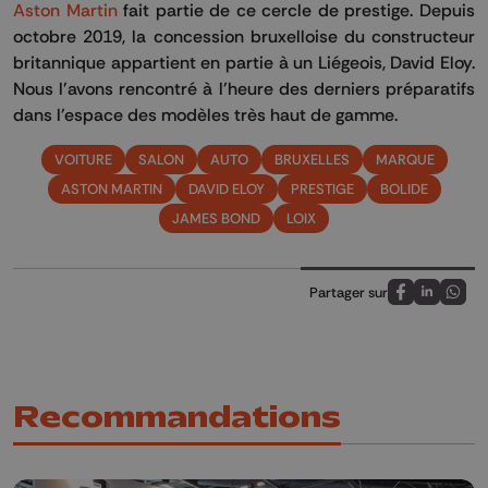
Aston Martin
fait partie de ce cercle de prestige. Depuis
octobre 2019, la concession bruxelloise du constructeur
britannique appartient en partie à un Liégeois, David Eloy.
Nous l'avons rencontré à l'heure des derniers préparatifs
dans l'espace des modèles très haut de gamme.
VOITURE
SALON
AUTO
BRUXELLES
MARQUE
ASTON MARTIN
DAVID ELOY
PRESTIGE
BOLIDE
JAMES BOND
LOIX
Partager sur
Partagez sur
Partagez 
Parta
Recommandations