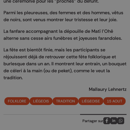
une cérémonie pour les "proches" du défunt.
Parmi les pleureuses, des femmes et des hommes, vêtus
de noirs, sont venus montrer leur tristesse et leur joie.
La fanfare accompagnant la dépouille de Matî l’Ohê
alterne sans cesse airs funèbres et joyeuses farandoles.
La fête est bientôt finie, mais les participants se
réjouissent déjà de retrouver cette fête folklorique et
burlesque dans un an. Il montrent leur entrain, un bouquet
de céleri à la main (ou de peket), comme le veut la
tradition.
Mallaury Lehnertz
FOLKLORE
LIÉGEOIS
TRADITION
LIÉGEOISE
15 AOUT
Partager sur
Partagez sur
Partagez 
Parta