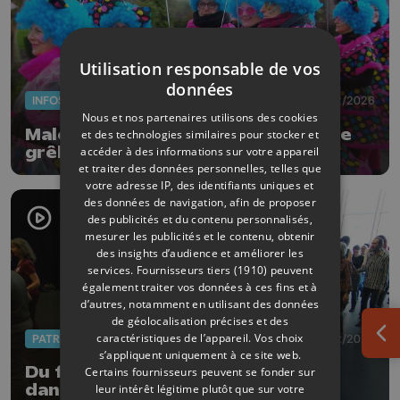
Utilisation responsable de vos
données
INFOS
17/02/2026
Nous et nos partenaires utilisons des cookies
Malchance à Houtain: Un déluge de
et des technologies similaires pour stocker et
grêle s'abat sur le carnaval
accéder à des informations sur votre appareil
et traiter des données personnelles, telles que
votre adresse IP, des identifiants uniques et
des données de navigation, afin de proposer
des publicités et du contenu personnalisés,
mesurer les publicités et le contenu, obtenir
des insights d’audience et améliorer les
services.
Fournisseurs tiers (1910)
peuvent
également traiter vos données à ces fins et à
d’autres, notamment en utilisant des données
de géolocalisation précises et des
caractéristiques de l’appareil. Vos choix
PATRIMOINE
02/02/2026
Ouv
s’appliquent uniquement à ce site web.
Du folklore au dancefloor : les
Certains fournisseurs peuvent se fonder sur
danses wallonnes en mouvement
leur intérêt légitime plutôt que sur votre