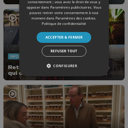
consentement ; vous avez le droit de vous y
opposer dans
Paramètres publicitaires
. Vous
pouvez retirer votre consentement à tout
moment dans
Paramètres des cookies
.
Politique de confidentialité
ACCEPTER & FERMER
REFUSER TOUT
INFOS
31/12/2025
CONFIGURER
Retour sur quelques événements
qui ont marqué notre région en
2025