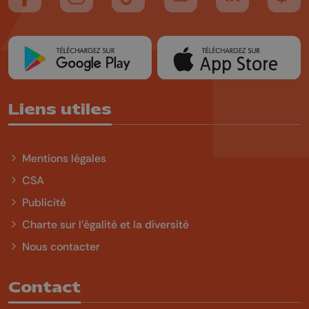
Suivez-nous sur FaceBook
Suivez-nous sur Instagram
Suivez-nous sur TikTok
Suivez-nous sur YouTube
Suivez-nous sur
Suiv
Liens utiles
Mentions légales
CSA
Publicité
Charte sur l'égalité et la diversité
Nous contacter
Contact