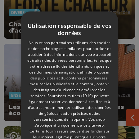
DIVERS
26/06/2026
Chaleur : annulations, reports
Utilisation responsable de vos
d'activités mais aussi offres
données
fraîcheur !
Nous et nos partenaires utilisons des cookies
et des technologies similaires pour stocker et
accéder à des informations sur votre appareil
et traiter des données personnelles, telles que
votre adresse IP, des identifiants uniques et
des données de navigation, afin de proposer
des publicités et du contenu personnalisés,
mesurer les publicités et le contenu, obtenir
des insights d’audience et améliorer les
ENSEIGNEMENT
02/06/2026
services.
Fournisseurs tiers (1910)
peuvent
également traiter vos données à ces fins et à
Les examens sont annulés dans les
d’autres, notamment en utilisant des données
écoles de la Province de Liège
de géolocalisation précises et des
caractéristiques de l’appareil. Vos choix
Ouv
s’appliquent uniquement à ce site web.
Certains fournisseurs peuvent se fonder sur
leur intérêt légitime plutôt que sur votre