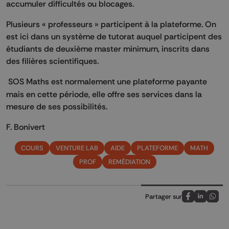
accumuler difficultés ou blocages.
Plusieurs « professeurs » participent à la plateforme. On
est ici dans un système de tutorat auquel participent des
étudiants de deuxième master minimum, inscrits dans
des filières scientifiques.
SOS Maths est normalement une plateforme payante
mais en cette période, elle offre ses services dans la
mesure de ses possibilités.
F. Bonivert
COURS
VENTURE LAB
AIDE
PLATEFORME
MATH
PROF
REMÉDIATION
Partager sur
Partagez sur
Partagez 
Parta