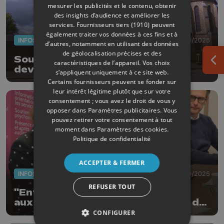
mesurer les publicités et le contenu, obtenir
des insights d’audience et améliorer les
services.
Fournisseurs tiers (1910)
peuvent
également traiter vos données à ces fins et à
INFOS
12/09/2025
d’autres, notamment en utilisant des données
de géolocalisation précises et des
Soumagne: un ancien presbytère
caractéristiques de l’appareil. Vos choix
Ouv
devient logement de transit
s’appliquent uniquement à ce site web.
Certains fournisseurs peuvent se fonder sur
leur intérêt légitime plutôt que sur votre
consentement ; vous avez le droit de vous y
opposer dans
Paramètres publicitaires
. Vous
pouvez retirer votre consentement à tout
moment dans
Paramètres des cookies
.
Politique de confidentialité
ACCEPTER & FERMER
INFOS
10/09/2025
REFUSER TOUT
"Entre-Temps", un service d'aide
aux violences familiales au Palais de
Justice
CONFIGURER