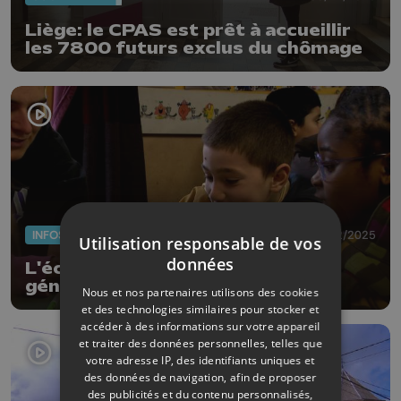
Liège: le CPAS est prêt à accueillir
les 7800 futurs exclus du chômage
INFOS
18/12/2025
Utilisation responsable de vos
données
L'école de devoirs "Graines de
génie" à Seraing appelle à l'aide
Nous et nos partenaires utilisons des cookies
et des technologies similaires pour stocker et
accéder à des informations sur votre appareil
et traiter des données personnelles, telles que
votre adresse IP, des identifiants uniques et
des données de navigation, afin de proposer
des publicités et du contenu personnalisés,