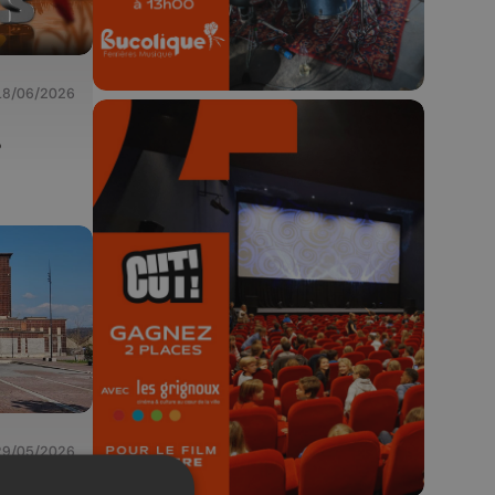
18/06/2026
s
🎬 Concours CUT x
Les Grignoux ✨
Concours permanent - 2 places à
gagner chaque semaine !
29/05/2026