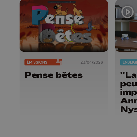
ÉMISSIONS
23/04/2026
Pense bêtes
"La
peu
imp
Ann
Nys
rec
l'U