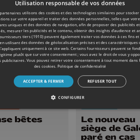
se bêtes
La patinoire
Utilisation responsable de vos données
Liège n'est 
partenaires utilisons des cookies et des technologies similaires pour stocker
à vendre
tions sur votre appareil et traiter des données personnelles, telles que votre
iants uniques et des données de navigation, afin de proposer des publicités e
és, mesurer les publicités et le contenu, obtenir des insights d’audience et a
ournisseurs tiers (1910)
peuvent également traiter vos données à ces fins et 
 utilisant des données de géolocalisation précises et des caractéristiques d
s’appliquent uniquement à ce site web. Certains fournisseurs peuvent se fond
légitime plutôt que sur votre consentement ; vous avez le droit de vous y opp
 publicitaires
. Vous pouvez retirer votre consentement à tout moment dans
des cookies
.
Politique de confidentialité
ACCEPTER & FERMER
REFUSER TOUT
CONFIGURER
ONS
28/05/2026
ECONOMIE
se bêtes
Le nouveau
siège de Gal
paré en cas