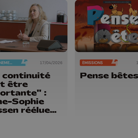
ENSEIGNEMENT
17/04/2026
ÉMISSIONS
 continuité
Pense bête
t être
ortante" :
e-Sophie
sen réélue
trice de
Liège