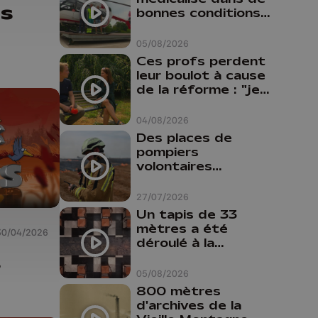
ns
bonnes conditions à
Oupeye
05/08/2026
Ces profs perdent
leur boulot à cause
de la réforme : "je
travaillais bien plus
comme prof que
04/08/2026
comme
Des places de
pharmacienne"
pompiers
volontaires
disponibles en
province de Liège :
27/07/2026
"Un citoyen qui
Un tapis de 33
n'est formé ne
mètres a été
30/04/2026
peut pas nous
déroulé à la
aider"
Cathédrale de
s
Liège
05/08/2026
800 mètres
d'archives de la