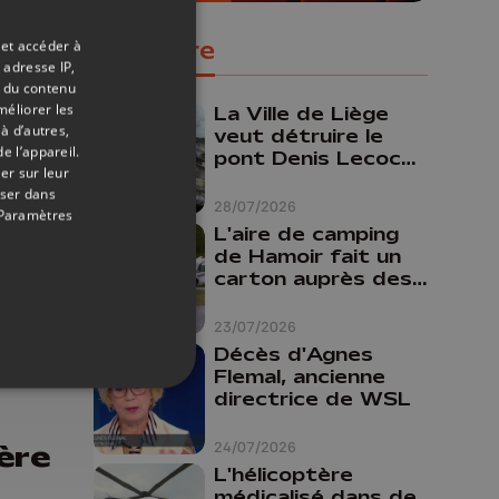
 de
plus
Populaire
 et accéder à
 adresse IP,
t du contenu
méliorer les
La Ville de Liège
à d’autres,
veut détruire le
e l’appareil.
pont Denis Lecocq
er sur leur
mais manque de
oser dans
budget pour le
28/07/2026
Paramètres
faire
L'aire de camping
de Hamoir fait un
carton auprès des
touristes
23/07/2026
Décès d'Agnes
Flemal, ancienne
21/05/2026
directrice de WSL
ère
24/07/2026
L'hélicoptère
médicalisé dans de