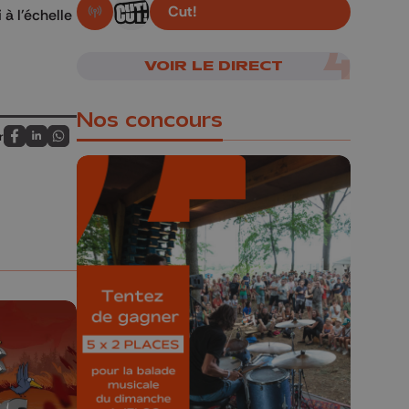
Cut!
 à l'échelle
En live!
VOIR LE DIRECT
Nos concours
r
Partagez sur FaceBook
Partagez sur LinkedIn
Partagez sur Whatsapp
🎁 Gagnez 5x2
places pour le
Bucolique Ferrières
Festival 🌿🎶
Concours valable jusqu'au 9 août,
23h59.