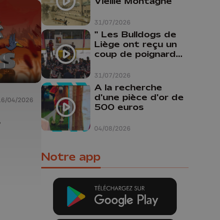
Vieille Montagne
31/07/2026
" Les Bulldogs de
Liège ont reçu un
coup de poignard
dans le dos "
31/07/2026
A la recherche
d'une pièce d'or de
16/04/2026
500 euros
s
04/08/2026
Notre app