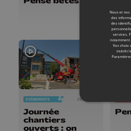
Pense bêtes
Pen
Nous et nos 
des informa
des identif
personnalis
services.
F
notamment en
Vos choix 
intérêt 
Paramètres
EVÈNEMENTS
29/05/2026
ÉMISSI
Journée
Pen
chantiers
ouverts : on