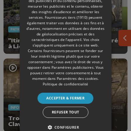
des publicités et du contenu personnalisés,
mesurer les publicités et le contenu, obtenir
des insights d’audience et améliorer les
services.
Fournisseurs tiers (1910)
peuvent
également traiter vos données à ces fins et à
d’autres, notamment en utilisant des données
PATRIMOINE
23/03/2026
de géolocalisation précises et des
caractéristiques de l’appareil. Vos choix
"Itinéraire du patrimoine" consacré
Ouv
s’appliquent uniquement à ce site web.
à Liège-Bastogne-Liège
Certains fournisseurs peuvent se fonder sur
leur intérêt légitime plutôt que sur votre
consentement ; vous avez le droit de vous y
opposer dans
Paramètres publicitaires
. Vous
pouvez retirer votre consentement à tout
moment dans
Paramètres des cookies
.
Politique de confidentialité
ACCEPTER & FERMER
INFOS
11/03/2026
REFUSER TOUT
Trois jours d'exercice militaire à
Clavier, Marchin et Modave
CONFIGURER