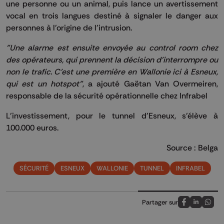
une personne ou un animal, puis lance un avertissement
vocal en trois langues destiné à signaler le danger aux
personnes à l'origine de l'intrusion.
"Une alarme est ensuite envoyée au control room chez
des opérateurs, qui prennent la décision d'interrompre ou
non le trafic. C'est une première en Wallonie ici à Esneux,
qui est un hotspot"
, a ajouté Gaëtan Van Overmeiren,
responsable de la sécurité opérationnelle chez Infrabel
L'investissement, pour le tunnel d'Esneux, s'élève à
100.000 euros.
Source : Belga
SÉCURITÉ
ESNEUX
WALLONIE
TUNNEL
INFRABEL
Partager sur
Partagez sur
Partagez 
Parta