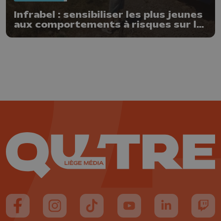
Infrabel : sensibiliser les plus jeunes
aux comportements à risques sur le
rail
Suivez-nous sur FaceBook
Suivez-nous sur Instagram
Suivez-nous sur TikTok
Suivez-nous sur YouTube
Suivez-nous sur
Suiv