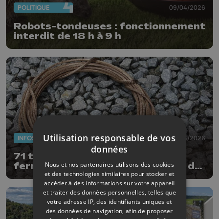
POLITIQUE
09/04/2026
Robots-tondeuses : fonctionnement
interdit de 18 h à 9 h
Utilisation responsable de vos
INFOS
23/03/2026
données
71 tentatives ou vols de câbles
Nous et nos partenaires utilisons des cookies
ferroviaires en 2025 en province de
et des technologies similaires pour stocker et
Liège
accéder à des informations sur votre appareil
et traiter des données personnelles, telles que
votre adresse IP, des identifiants uniques et
des données de navigation, afin de proposer