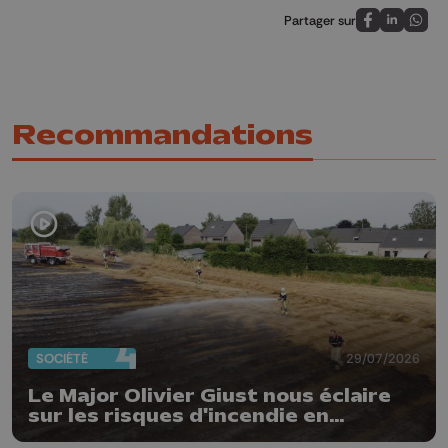
Partager sur
Partagez sur
Partagez 
Parta
Recommandations
SOCIÉTÉ
29/07/2026
Le Major Olivier Giust nous éclaire
sur les risques d'incendie en
Belgique : "Un incendie comme en