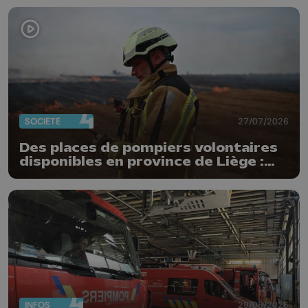
Gironde ne pourrait pas avoir lieu
chez nous"
SOCIÉTÉ
27/07/2026
Des places de pompiers volontaires
disponibles en province de Liège :
"Un citoyen qui n'est formé ne peut
pas nous aider"
INFOS
29/06/2026