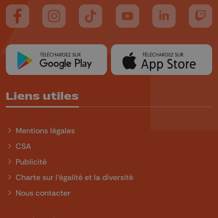
Suivez-nous sur FaceBook
Suivez-nous sur Instagram
Suivez-nous sur TikTok
Suivez-nous sur YouTube
Suivez-nous sur
Suiv
Liens utiles
Mentions légales
CSA
Publicité
Charte sur l'égalité et la diversité
Nous contacter