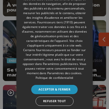
des données de navigation, afin de proposer
À vélo dans le trafic : une formation
des publicités et du contenu personnalisés,
pour gagner en confiance
mesurer les publicités et le contenu, obtenir
des insights d’audience et améliorer les
services.
Fournisseurs tiers (1910)
peuvent
également traiter vos données à ces fins et à
d’autres, notamment en utilisant des données
de géolocalisation précises et des
caractéristiques de l’appareil. Vos choix
Ouv
s’appliquent uniquement à ce site web.
Certains fournisseurs peuvent se fonder sur
leur intérêt légitime plutôt que sur votre
consentement ; vous avez le droit de vous y
ENSEIGNEMENT
09/04/2026
opposer dans
Paramètres publicitaires
. Vous
pouvez retirer votre consentement à tout
Se former comme mécanicien d’un
moment dans
Paramètres des cookies
.
marque automobile allemande bien
Politique de confidentialité
connue
ACCEPTER & FERMER
REFUSER TOUT