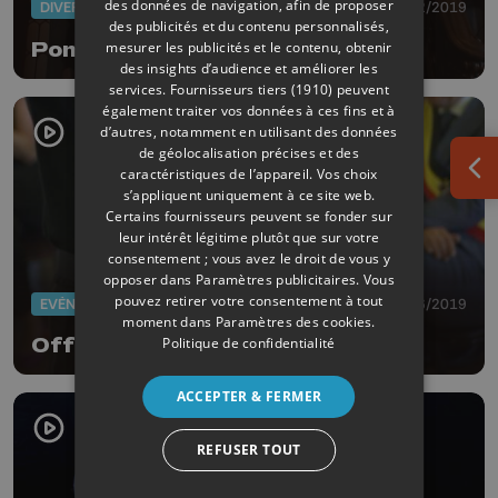
des données de navigation, afin de proposer
DIVERS
04/12/2019
des publicités et du contenu personnalisés,
mesurer les publicités et le contenu, obtenir
Pompiers: Remise des casques
des insights d’audience et améliorer les
services.
Fournisseurs tiers (1910)
peuvent
également traiter vos données à ces fins et à
d’autres, notamment en utilisant des données
de géolocalisation précises et des
caractéristiques de l’appareil. Vos choix
Ouv
s’appliquent uniquement à ce site web.
Certains fournisseurs peuvent se fonder sur
leur intérêt légitime plutôt que sur votre
consentement ; vous avez le droit de vous y
opposer dans
Paramètres publicitaires
. Vous
pouvez retirer votre consentement à tout
EVÈNEMENTS
27/06/2019
moment dans
Paramètres des cookies
.
Politique de confidentialité
Officiellement soldats du feu
ACCEPTER & FERMER
REFUSER TOUT