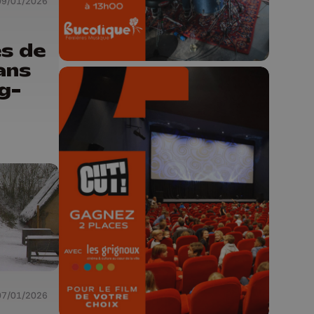
09/01/2026
s de
ans
g-
🎬 Concours CUT x
Les Grignoux ✨
Concours permanent - 2 places à
gagner chaque semaine !
07/01/2026