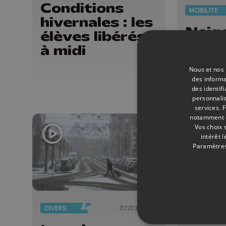
Conditions
MOBILITÉ
hivernales : les
Neige
élèves libérés
de Li
à midi
ralen
Nous et nos 
ravis
des informa
des identif
personnalis
services.
F
notamment en
Vos choix 
intérêt 
Paramètres
DIVERS
07/01/2026