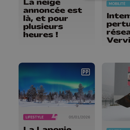
La neige
MOBILITÉ
annoncée est
Intem
là, et pour
pertu
plusieurs
résea
heures !
Verv
LIFESTYLE
05/01/2026
La Laponie