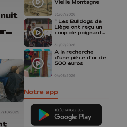
Vieille Montagne
 nuit
31/07/2026
" Les Bulldogs de
Liège ont reçu un
ur
coup de poignard
bris
dans le dos "
31/07/2026
A la recherche
d'une pièce d'or de
500 euros
04/08/2026
Notre app
17/10/2025
nt