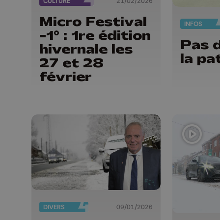
CULTURE
21/02/2026
Micro Festival
INFOS
-1° : 1re édition
Pas d
hivernale les
la pa
27 et 28
février
DIVERS
09/01/2026