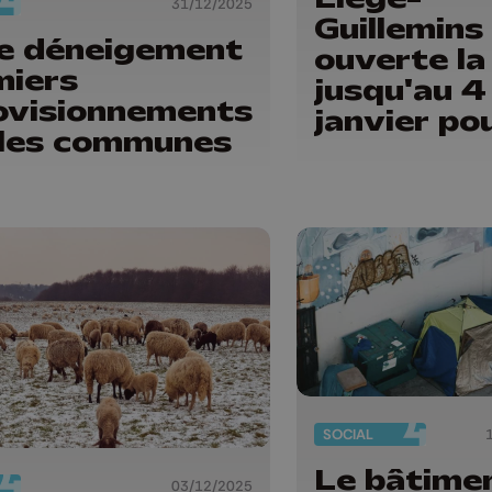
31/12/2025
Guillemins
de déneigement
ouverte la
miers
jusqu'au 4
ovisionnements
janvier po
 les communes
les sans-a
SOCIAL
Le bâtime
03/12/2025