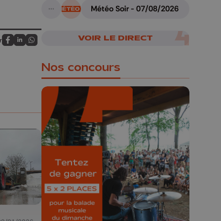
armes
Météo Soir - 07/08/2026
A suivre
VOIR LE DIRECT
r
Partagez sur FaceBook
Partagez sur LinkedIn
Partagez sur Whatsapp
Nos concours
🎁 Gagnez 5x2
places pour le
Bucolique Ferrières
Festival 🌿🎶
Concours valable jusqu'au 9 août,
23h59.