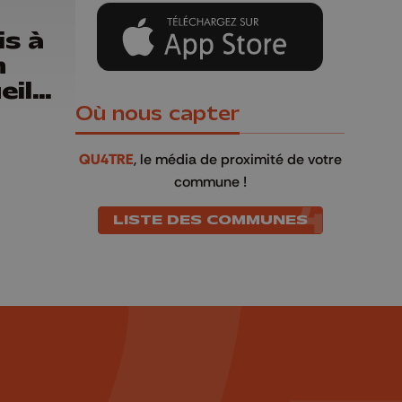
s à
n
eil
nnes
Où nous capter
QU4TRE
, le média de proximité de votre
commune !
LISTE DES COMMUNES