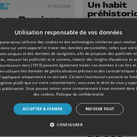
Un habit
07/01/2026
préhistori
 en Province
contre les
ège : traffic
grands fro
Utilisation responsable de vos données
ti et enfants
partenaires utilisons des cookies et des technologies similaires pour stocker
tions sur votre appareil et traiter des données personnelles, telles que votre
iants uniques et des données de navigation, afin de proposer des publicités e
és, mesurer les publicités et le contenu, obtenir des insights d’audience et a
ournisseurs tiers (1910)
peuvent également traiter vos données à ces fins et 
 utilisant des données de géolocalisation précises et des caractéristiques d
s’appliquent uniquement à ce site web. Certains fournisseurs peuvent se fond
légitime plutôt que sur votre consentement ; vous avez le droit de vous y opp
 publicitaires
. Vous pouvez retirer votre consentement à tout moment dans
des cookies
.
Politique de confidentialité
ACCEPTER & FERMER
REFUSER TOUT
CONFIGURER
ECONOMIE