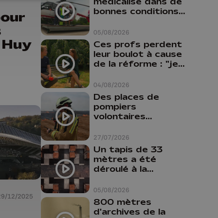
médicalisé dans de
bonnes conditions à
pour
Oupeye
s
05/08/2026
 Huy
Ces profs perdent
leur boulot à cause
de la réforme : "je
travaillais bien plus
comme prof que
04/08/2026
comme
Des places de
pharmacienne"
pompiers
volontaires
disponibles en
province de Liège :
27/07/2026
"Un citoyen qui
Un tapis de 33
n'est formé ne
mètres a été
peut pas nous
déroulé à la
aider"
Cathédrale de
Liège
05/08/2026
29/12/2025
800 mètres
d'archives de la