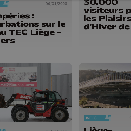
30.000
06/01/2026
visiteurs 
péries :
les Plaisir
rbations sur le
d'Hiver de
u TEC Liège -
iers
INFOS
Liège-