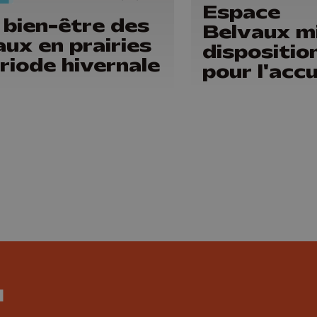
Espace
 bien-être des
Belvaux mi
ux en prairies
dispositio
riode hivernale
pour l'accu
des perso
sans abri