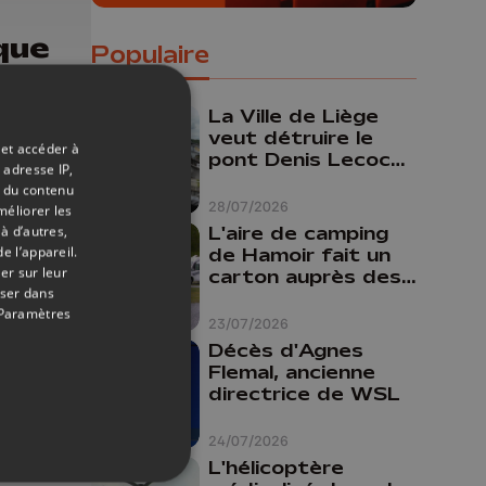
que
Populaire
ids
La Ville de Liège
veut détruire le
 et accéder à
pont Denis Lecocq
 adresse IP,
mais manque de
t du contenu
budget pour le
28/07/2026
méliorer les
faire
à d’autres,
L'aire de camping
e l’appareil.
de Hamoir fait un
er sur leur
carton auprès des
oser dans
touristes
Paramètres
23/07/2026
Décès d'Agnes
Flemal, ancienne
directrice de WSL
24/07/2026
05/01/2026
L'hélicoptère