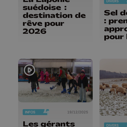
DIVERS
suédoise :
Sel 
destination de
: pre
rêve pour
appr
2026
pour
INFOS
19/12/2025
Les gérants
DIVERS