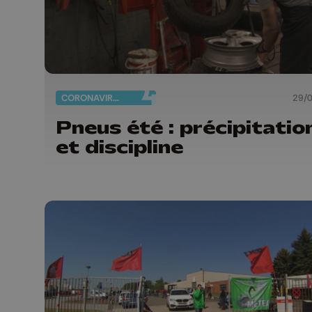
CORONAVIRUS
29/
Pneus été : précipitatio
et discipline