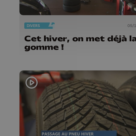
DIVERS
05/
Cet hiver, on met déjà l
gomme !