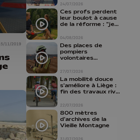
24/07/2026
Ces profs perdent
leur boulot à cause
de la réforme : "je
travaillais bien plus
comme prof que
04/08/2026
comme
15/11/2019
Des places de
pharmacienne"
pompiers
ans
volontaires
ge
disponibles en
province de Liège :
27/07/2026
"Un citoyen qui
La mobilité douce
n'est formé ne
s'améliore à Liège :
peut pas nous
fin des travaux rive
aider"
gauche, pistes
cyclo-piétonnes
22/07/2026
Avroy et
800 mètres
Guillemins...
d'archives de la
Vieille Montagne
31/07/2026