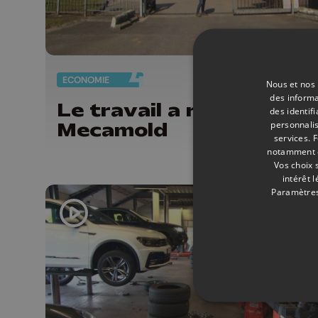
ECONOMIE
12/
Nous et nos 
des informa
Le travail a repris chez
des identif
Mecamold
personnalis
services.
F
notamment en
Vos choix 
intérêt 
Paramètres