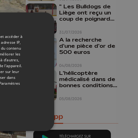
" Les Bulldogs de
Liège ont reçu un
coup de poignard
dans le dos "
31/07/2026
13/11/2018
 et accéder à
A la recherche
 adresse IP,
:
d'une pièce d'or de
t du contenu
500 euros
ures
méliorer les
à d’autres,
04/08/2026
e l’appareil.
er sur leur
L'hélicoptère
oser dans
médicalisé dans de
Paramètres
bonnes conditions à
Oupeye
05/08/2026
Notre app