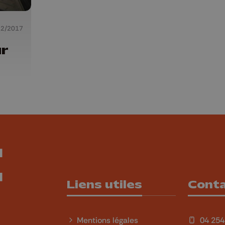
12/2017
ur
Liens utiles
Cont
Mentions légales
04 254