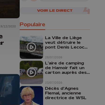
VOIR LE DIRECT
Populaire
19/12/2020
e
La Ville de Liège
r
veut détruire le
pont Denis Lecocq
mais manque de
budget pour le
28/07/2026
faire
L'aire de camping
de Hamoir fait un
carton auprès des
touristes
23/07/2026
Décès d'Agnes
Flemal, ancienne
directrice de WSL