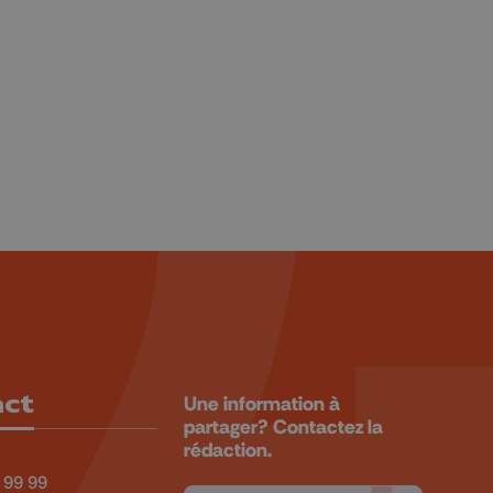
act
Une information à
partager? Contactez la
rédaction.
 99 99