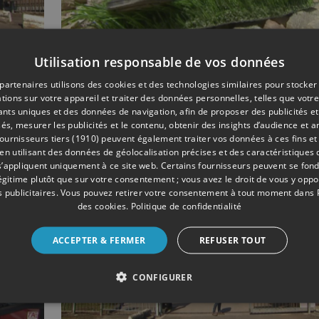
Utilisation responsable de vos données
02/2019
SOCIÉTÉ
partenaires utilisons des cookies et des technologies similaires pour stocker
tions sur votre appareil et traiter des données personnelles, telles que votre
Terrains synthétiques 
iants uniques et des données de navigation, afin de proposer des publicités e
Wanze prend des mes
és, mesurer les publicités et le contenu, obtenir des insights d’audience et a
ournisseurs tiers (1910)
peuvent également traiter vos données à ces fins et 
 utilisant des données de géolocalisation précises et des caractéristiques d
s’appliquent uniquement à ce site web. Certains fournisseurs peuvent se fond
légitime plutôt que sur votre consentement ; vous avez le droit de vous y opp
 publicitaires
. Vous pouvez retirer votre consentement à tout moment dans
des cookies
.
Politique de confidentialité
ACCEPTER & FERMER
REFUSER TOUT
CONFIGURER