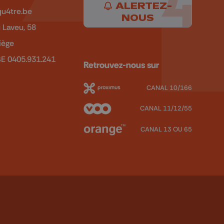
ALERTEZ-
u4tre.be
NOUS
 Laveu, 58
iège
BE 0405.931.241
Retrouvez-nous sur
CANAL 10/166
CANAL 11/12/55
CANAL 13 OU 65