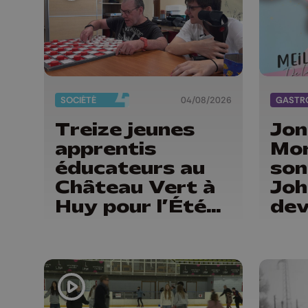
SOCIÉTÉ
04/08/2026
Treize jeunes
Jon
apprentis
Mor
éducateurs au
son
Château Vert à
Joh
Huy pour l’Été
dev
solidaire
mei
de 
de 