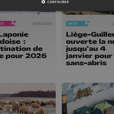
CONFIGURER
YLE
05/01/2026
INFOS
Laponie
Liège-Guille
doise :
ouverte la n
tination de
jusqu'au 4
e pour 2026
janvier pour
sans-abris