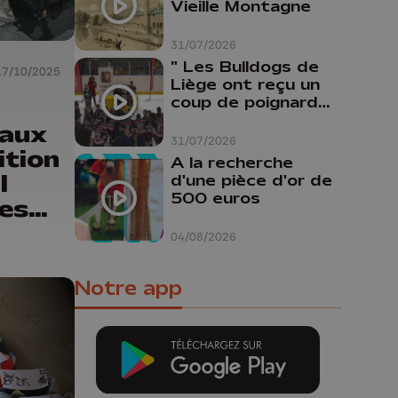
Vieille Montagne
31/07/2026
" Les Bulldogs de
17/10/2025
Liège ont reçu un
coup de poignard
dans le dos "
vaux
31/07/2026
ition
A la recherche
l
d'une pièce d'or de
500 euros
es
04/08/2026
Notre app