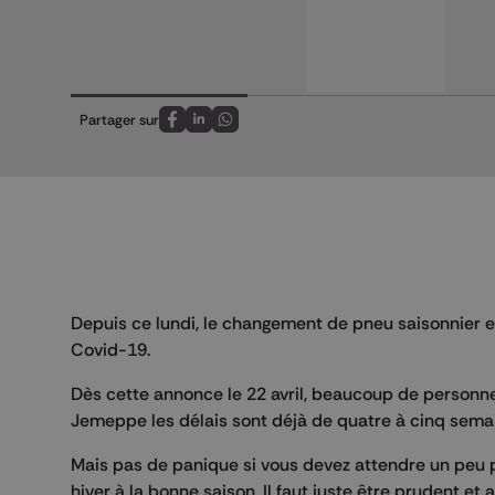
Partager sur
Partagez sur FaceBook
Partagez sur LinkedIn
Partagez sur Whatsapp
Depuis ce lundi, le changement de pneu saisonnier 
Covid-19.
Dès cette annonce le 22 avril, beaucoup de personn
Jemeppe les délais sont déjà de quatre à cinq sema
Mais pas de panique si vous devez attendre un peu p
hiver à la bonne saison. Il faut juste être prudent et 