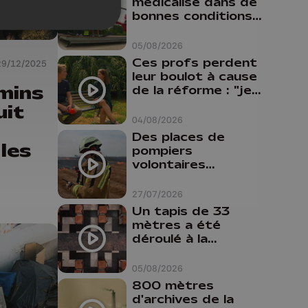
médicalisé dans de
bonnes conditions à
Oupeye
05/08/2026
Ces profs perdent
29/12/2025
leur boulot à cause
mins
de la réforme : "je
travaillais bien plus
uit
comme prof que
04/08/2026
comme
Des places de
pharmacienne"
 les
pompiers
volontaires
disponibles en
province de Liège :
27/07/2026
"Un citoyen qui
Un tapis de 33
n'est formé ne
mètres a été
peut pas nous
déroulé à la
aider"
Cathédrale de
Liège
05/08/2026
800 mètres
d'archives de la