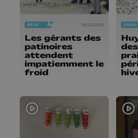
INFOS
19/12/2025
DIVERS
Les gérants des
Huy
patinoires
des
attendent
pra
impatiemment le
pér
froid
hiv