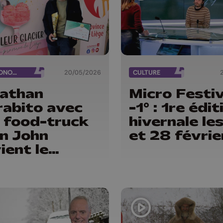
GASTRONOMIE
20/05/2026
CULTURE
athan
Micro Festiv
abito avec
-1° : 1re édit
 food-truck
hivernale le
n John
et 28 févrie
ient le
lleur glacier
la province
Liège