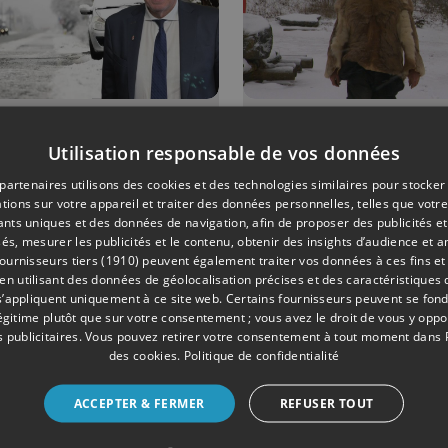
09/01/2026
DIVERS
Utilisation responsable de vos données
ditions
Un habit
partenaires utilisons des cookies et des technologies similaires pour stocker
ernales : les
préhistoriq
tions sur votre appareil et traiter des données personnelles, telles que votre
iants uniques et des données de navigation, afin de proposer des publicités e
ves libérés à
contre les
és, mesurer les publicités et le contenu, obtenir des insights d’audience et a
i
grands froi
ournisseurs tiers (1910)
peuvent également traiter vos données à ces fins et 
 utilisant des données de géolocalisation précises et des caractéristiques d
s’appliquent uniquement à ce site web. Certains fournisseurs peuvent se fond
légitime plutôt que sur votre consentement ; vous avez le droit de vous y opp
 publicitaires
. Vous pouvez retirer votre consentement à tout moment dans
des cookies
.
Politique de confidentialité
ACCEPTER & FERMER
REFUSER TOUT