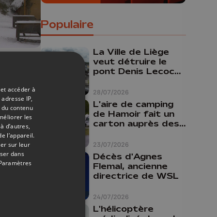
Populaire
La Ville de Liège
veut détruire le
07/01/2026
pont Denis Lecocq
mais manque de
 et accéder à
budget pour le
28/07/2026
ue
 adresse IP,
faire
L'aire de camping
t du contenu
de Hamoir fait un
méliorer les
ds
carton auprès des
à d’autres,
touristes
e l’appareil.
er sur leur
23/07/2026
oser dans
Décès d'Agnes
Paramètres
Flemal, ancienne
directrice de WSL
24/07/2026
L'hélicoptère