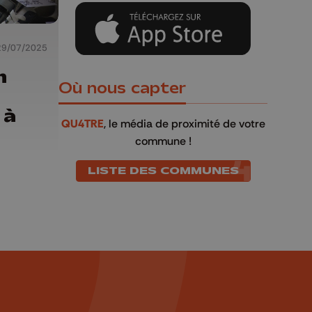
29/07/2025
n
Où nous capter
 à
QU4TRE
, le média de proximité de votre
commune !
LISTE DES COMMUNES