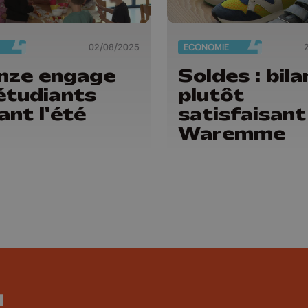
02/08/2025
ECONOMIE
nze engage
Soldes : bila
étudiants
plutôt
ant l'été
satisfaisant
Waremme