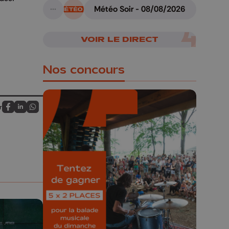
Météo Soir - 08/08/2026
A suivre
VOIR LE DIRECT
Nos concours
r
Partagez sur FaceBook
Partagez sur LinkedIn
Partagez sur Whatsapp
🎁 Gagnez 5x2
places pour le
Bucolique Ferrières
Festival 🌿🎶
Concours valable jusqu'au 9 août,
23h59.