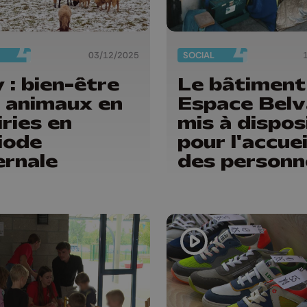
03/12/2025
SOCIAL
 : bien-être
Le bâtiment
 animaux en
Espace Bel
iries en
mis à dispos
iode
pour l'accuei
ernale
des personn
sans abri