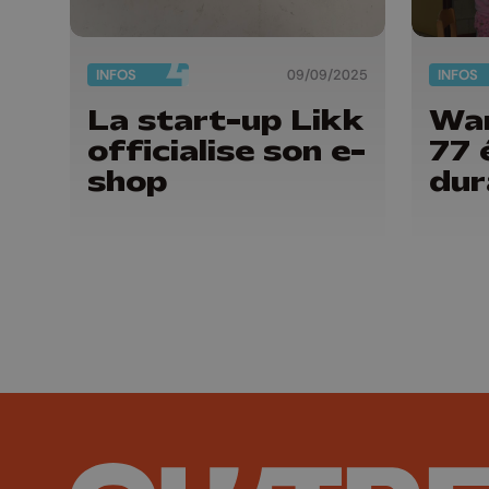
INFOS
09/09/2025
INFOS
La start-up Likk
Wa
officialise son e-
77 
shop
dur