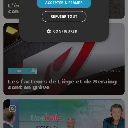
ACCEPTER & FERMER
L’échangeur N°33 “Burenville”
continue sa mue
REFUSER TOUT
CONFIGURER
SOCIAL
29/05/2026
Les facteurs de Liège et de Seraing
sont en grève