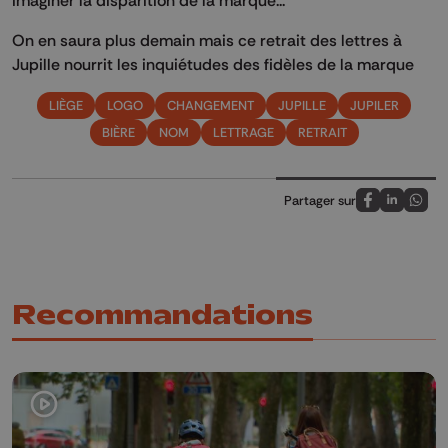
On en saura plus demain mais ce retrait des lettres à
Jupille nourrit les inquiétudes des fidèles de la marque
LIÈGE
LOGO
CHANGEMENT
JUPILLE
JUPILER
BIÈRE
NOM
LETTRAGE
RETRAIT
Partager sur
Partagez sur
Partagez 
Parta
Recommandations