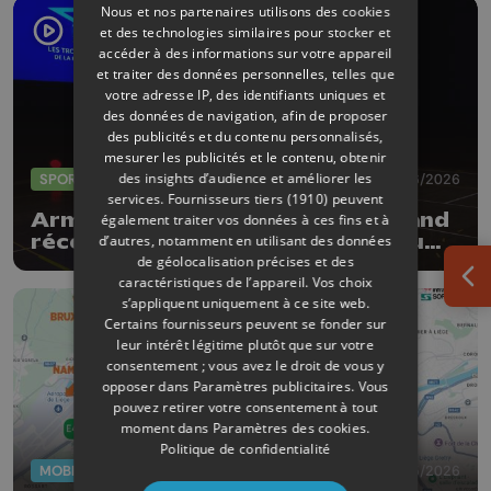
Nous et nos partenaires utilisons des cookies
et des technologies similaires pour stocker et
accéder à des informations sur votre appareil
et traiter des données personnelles, telles que
votre adresse IP, des identifiants uniques et
des données de navigation, afin de proposer
des publicités et du contenu personnalisés,
mesurer les publicités et le contenu, obtenir
des insights d’audience et améliorer les
SPORTS
04/06/2026
services.
Fournisseurs tiers (1910)
peuvent
Armand Marchant et Julie Allemand
également traiter vos données à ces fins et à
récompensés par les Trophées du
d’autres, notamment en utilisant des données
de géolocalisation précises et des
sport de la Province de Liège
caractéristiques de l’appareil. Vos choix
Ouv
s’appliquent uniquement à ce site web.
Certains fournisseurs peuvent se fonder sur
leur intérêt légitime plutôt que sur votre
consentement ; vous avez le droit de vous y
opposer dans
Paramètres publicitaires
. Vous
pouvez retirer votre consentement à tout
moment dans
Paramètres des cookies
.
Politique de confidentialité
MOBILITÉ
29/05/2026