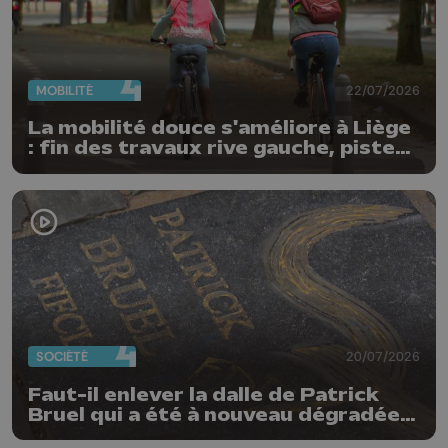
MOBILITÉ
22/07/2026
La mobilité douce s'améliore à Liège
: fin des travaux rive gauche, pistes
cyclo-piétonnes Avroy et
Guillemins...
SOCIÉTÉ
20/07/2026
Faut-il enlever la dalle de Patrick
Bruel qui a été à nouveau dégradée ?
"Nos ouvriers sont en vacances"