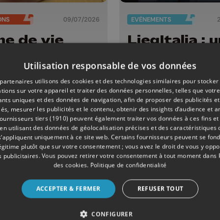
ONS
09/07/2026
EVÈNEMENTS
ne de vie
LiegItalia : 
édition spéc
pour le 80e
Utilisation responsable de vos données
anniversaire
partenaires utilisons des cookies et des technologies similaires pour stocker
tions sur votre appareil et traiter des données personnelles, telles que votre
l’immigratio
iants uniques et des données de navigation, afin de proposer des publicités e
italienne en
és, mesurer les publicités et le contenu, obtenir des insights d’audience et a
ournisseurs tiers (1910)
peuvent également traiter vos données à ces fins et 
Belgique
 utilisant des données de géolocalisation précises et des caractéristiques d
s’appliquent uniquement à ce site web. Certains fournisseurs peuvent se fond
légitime plutôt que sur votre consentement ; vous avez le droit de vous y opp
 publicitaires
. Vous pouvez retirer votre consentement à tout moment dans
des cookies
.
Politique de confidentialité
ACCEPTER & FERMER
REFUSER TOUT
CONFIGURER