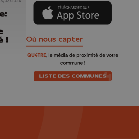
13/03/2024
e:
e
 !
Où nous capter
QU4TRE
, le média de proximité de votre
commune !
LISTE DES COMMUNES