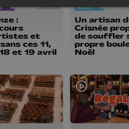
RE
10/04/2026
SOCIÉTÉ
ze :
Un artisan d
cours
Crisnée pro
rtistes et
de souffler 
isans ces 11,
propre boul
 18 et 19 avril
Noël