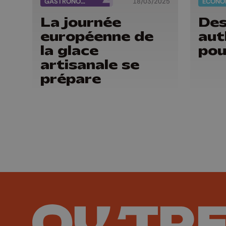
GASTRONOMIE
18/03/2025
ECONO
La journée
Des
européenne de
aut
la glace
pou
artisanale se
prépare