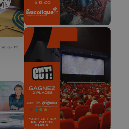
23/07/2026
🎬 Concours CUT x
Les Grignoux ✨
Concours permanent - 2 places à
gagner chaque semaine !