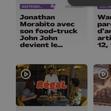
GASTRONOMIE
20/05/2026
CULTU
Jonathan
Wan
Morabito avec
par
son food-truck
d'a
John John
art
devient le
12,
meilleur glacier
de la province
de Liège