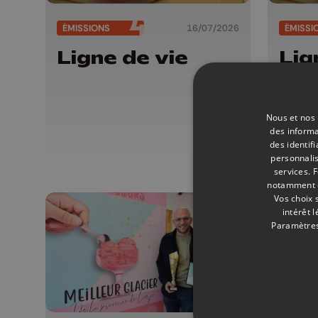
ÉMISSIONS
16/07/2026
ÉMISSI
Ligne de vie
Lig
Nous et nos 
des informa
des identif
personnalis
services.
F
notamment en
Vos choix 
intérêt 
Paramètres