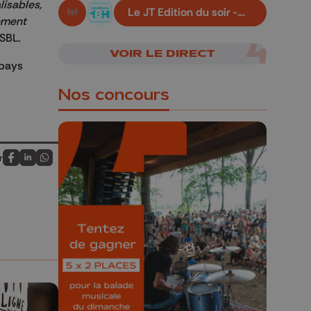
lisables,
Le JT Edition du soir -
En live!
pement
06/08/2026
ASBL.
VOIR LE DIRECT
 pays
Nos concours
r
Partagez sur FaceBook
Partagez sur LinkedIn
Partagez sur Whatsapp
🎁 Gagnez 5x2
places pour le
Bucolique Ferrières
Festival 🌿🎶
Concours valable jusqu'au 9 août,
23h59.