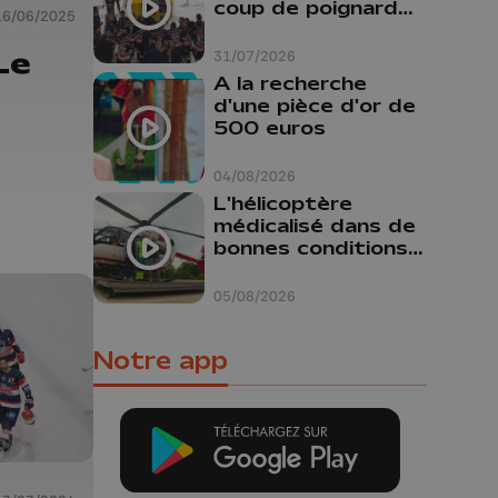
coup de poignard
16/06/2025
dans le dos "
Le
31/07/2026
A la recherche
d'une pièce d'or de
500 euros
04/08/2026
L'hélicoptère
médicalisé dans de
bonnes conditions à
Oupeye
05/08/2026
Notre app