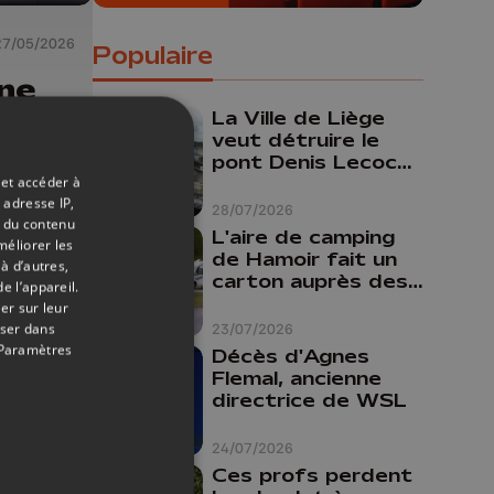
27/05/2026
Populaire
une
iale
La Ville de Liège
veut détruire le
pont Denis Lecocq
 de
 et accéder à
mais manque de
 adresse IP,
n
budget pour le
28/07/2026
t du contenu
faire
L'aire de camping
méliorer les
de Hamoir fait un
à d’autres,
carton auprès des
e l’appareil.
touristes
er sur leur
oser dans
23/07/2026
Paramètres
Décès d'Agnes
Flemal, ancienne
directrice de WSL
24/07/2026
Ces profs perdent