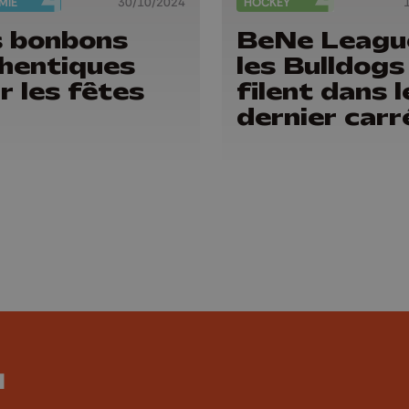
MIE
30/10/2024
HOCKEY
 bonbons
BeNe Leagu
hentiques
les Bulldogs
r les fêtes
filent dans l
dernier carré