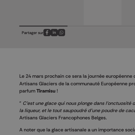
Partager sur
Partagez sur FaceBook
Partagez sur LinkedIn
Partagez sur Whatsapp
Le 24 mars prochain ce sera la journée européenne 
Artisans Glaciers de la communauté Européenne prop
parfum
Tiramisu
!
"
C'est une
glace
qui nous plonge dans l'onctuosité 
la liqueur, et le tout saupoudré d'une poudre de cac
Artisans Glaciers Francophones Belges.
A noter que la
glace
artisanale a un importance soci