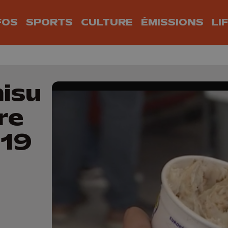
FOS
SPORTS
CULTURE
ÉMISSIONS
LI
misu
re
019