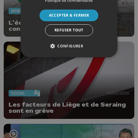
Politique de confidentialité
MOBILITÉ
29/05/2026
ACCEPTER & FERMER
L’échangeur N°33 “Burenville”
continue sa mue
REFUSER TOUT
CONFIGURER
SOCIAL
29/05/2026
Les facteurs de Liège et de Seraing
sont en grève