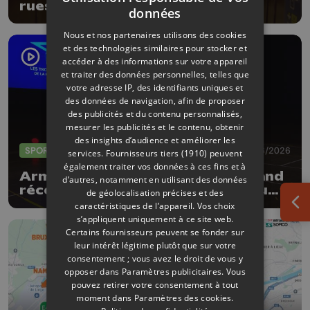
rues de la Ville de Liège
données
Nous et nos partenaires utilisons des cookies
et des technologies similaires pour stocker et
accéder à des informations sur votre appareil
et traiter des données personnelles, telles que
votre adresse IP, des identifiants uniques et
des données de navigation, afin de proposer
des publicités et du contenu personnalisés,
mesurer les publicités et le contenu, obtenir
des insights d’audience et améliorer les
SPORTS
04/06/2026
services.
Fournisseurs tiers (1910)
peuvent
également traiter vos données à ces fins et à
Armand Marchant et Julie Allemand
d’autres, notamment en utilisant des données
récompensés par les Trophées du
de géolocalisation précises et des
sport de la Province de Liège
caractéristiques de l’appareil. Vos choix
Ouv
s’appliquent uniquement à ce site web.
Certains fournisseurs peuvent se fonder sur
leur intérêt légitime plutôt que sur votre
consentement ; vous avez le droit de vous y
opposer dans
Paramètres publicitaires
. Vous
pouvez retirer votre consentement à tout
moment dans
Paramètres des cookies
.