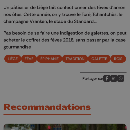
Un pâtissier de Liège fait confectionner des fèves d'amon
nos ôtes. Cette année, on y trouve le Torê, Tchantchès, le
champagne Vranken, le stade du Standard....
Pas besoin de se faire une indigestion de galettes, on peut
acheter le coffret des fèves 2018, sans passer par la case
gourmandise
LIÈGE
FÈVE
ÉPIPHANIE
TRADITION
GALETTE
ROIS
Partager sur
Partagez sur
Partagez 
Parta
Recommandations