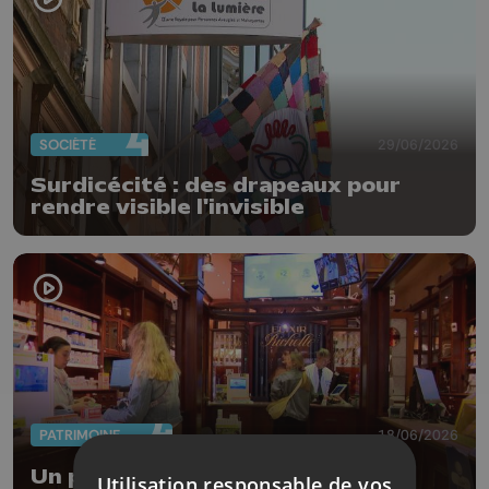
SOCIÉTÉ
29/06/2026
Surdicécité : des drapeaux pour
rendre visible l'invisible
PATRIMOINE
18/06/2026
Un parcours thématique dans les
Utilisation responsable de vos