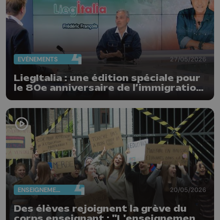
EVÈNEMENTS
27/05/2026
LiegItalia : une édition spéciale pour
le 80e anniversaire de l’immigration
italienne en Belgique
ENSEIGNEMENT
20/05/2026
Des élèves rejoignent la grève du
corps enseignant : "L'enseignement