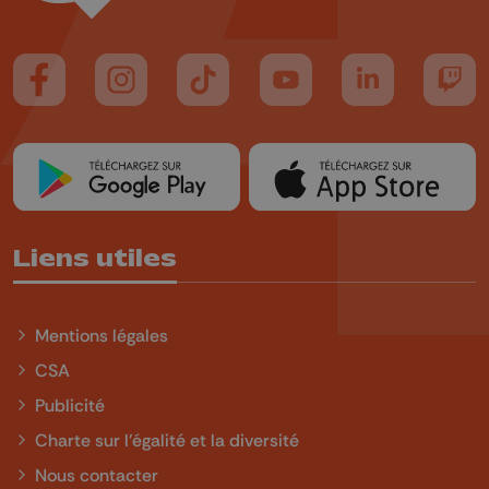
Suivez-nous sur FaceBook
Suivez-nous sur Instagram
Suivez-nous sur TikTok
Suivez-nous sur YouTube
Suivez-nous sur
Suiv
Liens utiles
Mentions légales
CSA
Publicité
Charte sur l'égalité et la diversité
Nous contacter