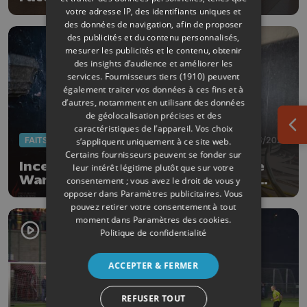
votre adresse IP, des identifiants uniques et
des données de navigation, afin de proposer
des publicités et du contenu personnalisés,
mesurer les publicités et le contenu, obtenir
des insights d’audience et améliorer les
services.
Fournisseurs tiers (1910)
peuvent
également traiter vos données à ces fins et à
d’autres, notamment en utilisant des données
de géolocalisation précises et des
caractéristiques de l’appareil. Vos choix
Ouv
FAITS DIVERS
18/03/2026
s’appliquent uniquement à ce site web.
Certains fournisseurs peuvent se fonder sur
Incendie à l’église Saint-Pierre de
leur intérêt légitime plutôt que sur votre
Waremme : le bâtiment sauvé de
consentement ; vous avez le droit de vous y
justesse
opposer dans
Paramètres publicitaires
. Vous
pouvez retirer votre consentement à tout
moment dans
Paramètres des cookies
.
Politique de confidentialité
ACCEPTER & FERMER
REFUSER TOUT