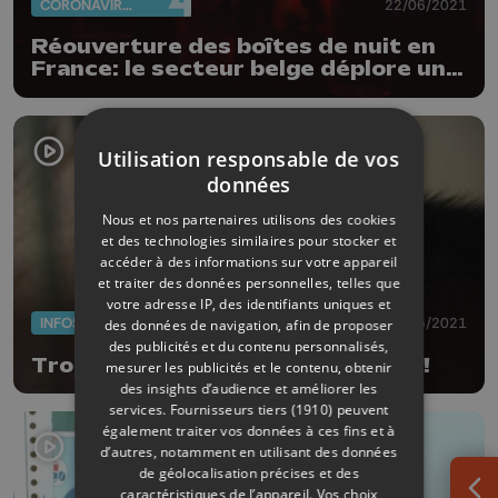
CORONAVIRUS
22/06/2021
Réouverture des boîtes de nuit en
France: le secteur belge déplore un
manque de cohésion
Utilisation responsable de vos
données
Nous et nos partenaires utilisons des cookies
et des technologies similaires pour stocker et
accéder à des informations sur votre appareil
et traiter des données personnelles, telles que
votre adresse IP, des identifiants uniques et
INFOS
21/06/2021
des données de navigation, afin de proposer
des publicités et du contenu personnalisés,
Trop de chats à la SRPA de Liège !
mesurer les publicités et le contenu, obtenir
des insights d’audience et améliorer les
services.
Fournisseurs tiers (1910)
peuvent
également traiter vos données à ces fins et à
d’autres, notamment en utilisant des données
de géolocalisation précises et des
caractéristiques de l’appareil. Vos choix