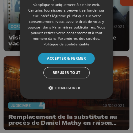
Ouv
s’appliquent uniquement à ce site web.
Certains fournisseurs peuvent se fonder sur
leur intérêt légitime plutôt que sur votre
consentement ; vous avez le droit de vous y
CORONAVIRUS
26/05/2021
opposer dans
Paramètres publicitaires
. Vous
pouvez retirer votre consentement à tout
Visite du Roi Philippe au centre de
moment dans
Paramètres des cookies
.
vaccination de Bierset
Politique de confidentialité
ACCEPTER & FERMER
REFUSER TOUT
CONFIGURER
JUDICIAIRE
18/05/2021
Remplacement de la substitute au
procès de Daniel Mathy en raison
d'un cas de Covid-19