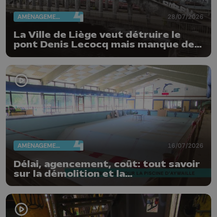
AMÉNAGEMENT DU TERRITOIRE
28/07/2026
La Ville de Liège veut détruire le
pont Denis Lecocq mais manque de
budget pour le faire
AMÉNAGEMENT DU TERRITOIRE
16/07/2026
Délai, agencement, coût: tout savoir
sur la démolition et la
reconstruction de la piscine
d'Aywaille