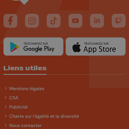
Suivez-nous sur FaceBook
Suivez-nous sur Instagram
Suivez-nous sur TikTok
Suivez-nous sur YouTube
Suivez-nous sur
Suiv
Liens utiles
Mentions légales
CSA
Publicité
Charte sur l'égalité et la diversité
Nous contacter