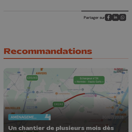
Partager sur
Partagez sur
Partagez 
Parta
Recommandations
AMÉNAGEMENT DU TERRITOIRE
30/07/2026
Un chantier de plusieurs mois dès