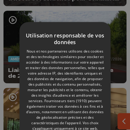
au Cadran
Utilisation responsable de vos
données
Nous et nos partenaires utilisons des cookies
et des technologies similaires pour stocker et
AMÉNAGEMENT DU TERRITOIRE
07/07/2026
accéder à des informations sur votre appareil
et traiter des données personnelles, telles que
Liaison Tihange-Tinlot : ouverture
votre adresse IP, des identifiants uniques et
de 2 nouveaux tronçons
des données de navigation, afin de proposer
des publicités et du contenu personnalisés,
mesurer les publicités et le contenu, obtenir
des insights d’audience et améliorer les
services.
Fournisseurs tiers (1910)
peuvent
également traiter vos données à ces fins et à
d’autres, notamment en utilisant des données
de géolocalisation précises et des
caractéristiques de l’appareil. Vos choix
Ouv
s’appliquent uniquement à ce site web.