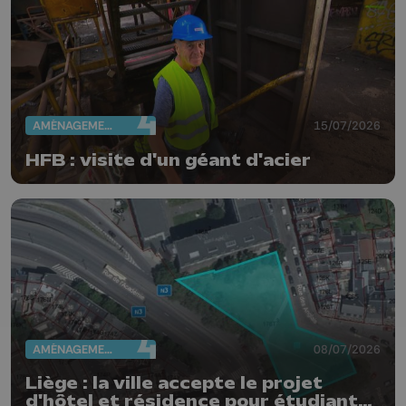
AMÉNAGEMENT DU TERRITOIRE
15/07/2026
HFB : visite d'un géant d'acier
AMÉNAGEMENT DU TERRITOIRE
08/07/2026
Liège : la ville accepte le projet
d'hôtel et résidence pour étudiants