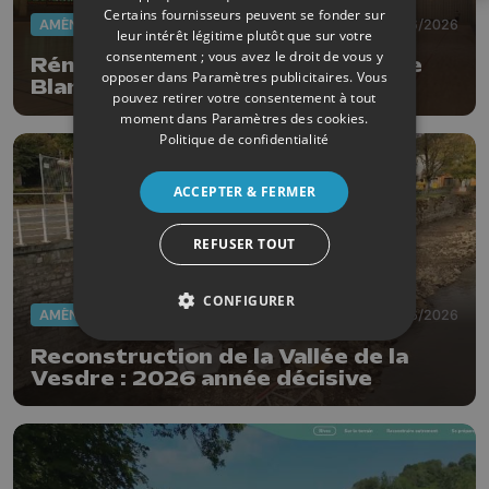
Certains fournisseurs peuvent se fonder sur
AMÉNAGEMENT DU TERRITOIRE
27/06/2026
leur intérêt légitime plutôt que sur votre
consentement ; vous avez le droit de vous y
Rénovation en profondeur pour le
opposer dans
Paramètres publicitaires
. Vous
Blanc Gravier
pouvez retirer votre consentement à tout
moment dans
Paramètres des cookies
.
Politique de confidentialité
ACCEPTER & FERMER
REFUSER TOUT
CONFIGURER
AMÉNAGEMENT DU TERRITOIRE
25/06/2026
Reconstruction de la Vallée de la
Vesdre : 2026 année décisive