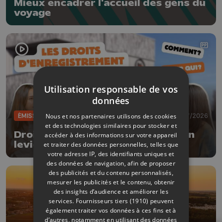
Mieux encadrer l'accueil des gens du
voyage
Utilisation responsable de vos
données
ÉMISSIONS
06/07/2026
Nous et nos partenaires utilisons des cookies
et des technologies similaires pour stocker et
Droits d’enregistrement à 3 % : un
accéder à des informations sur votre appareil
levier pour réduire le coût d’un
et traiter des données personnelles, telles que
achat immobilier
votre adresse IP, des identifiants uniques et
des données de navigation, afin de proposer
des publicités et du contenu personnalisés,
mesurer les publicités et le contenu, obtenir
des insights d’audience et améliorer les
services.
Fournisseurs tiers (1910)
peuvent
également traiter vos données à ces fins et à
d’autres, notamment en utilisant des données