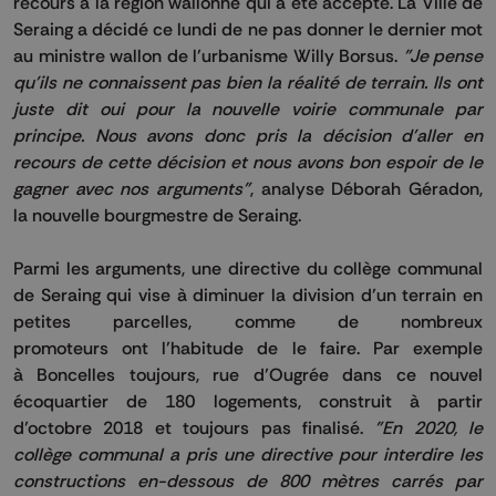
recours à la région wallonne qui a été accepté.
La Ville de
Seraing a décidé ce lundi de ne pas donner le dernier mot
au ministre wallon de l’urbanisme Willy
Borsus
.
"Je pense
qu'ils ne connaissent pas bien la réalité de terrain.
Ils ont
juste dit oui pour la nouvelle voirie communale par
principe.
Nous avons donc pris la décision d'aller en
recours de cette décision et nous avons bon espoir de le
gagner avec nos arguments"
, analyse Déborah
Géradon
,
la nouvelle bourgmestre de Seraing.
Parmi les arguments, une directive du collège communal
de Seraing qui vise à diminuer la division d’un terrain en
petites parcelles, comme de nombreux
promoteurs
ont
l’habitude de le faire.
Par exemple
à
Boncelles
toujours, rue d’Ougrée dans ce nouvel
écoquartier de 180 logements, construit à partir
d’octobre 2018 et toujours pas finalisé.
"En 2020, le
collège communal a pris une directive pour interdire les
constructions en-dessous de 800 mètres carrés par