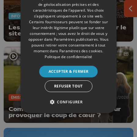
de géolocalisation précises et des
caractéristiques de l’appareil. Vos choix
Ouv
s’appliquent uniquement à ce site web.
INFOS
02/07/2026
Certains fournisseurs peuvent se fonder sur
Les Ardentes pourront rester sur le
leur intérêt légitime plutôt que sur votre
site de Rocourt
consentement ; vous avez le droit de vous y
opposer dans
Paramètres publicitaires
. Vous
pouvez retirer votre consentement à tout
moment dans
Paramètres des cookies
.
Politique de confidentialité
ACCEPTER & FERMER
REFUSER TOUT
ÉMISSIONS
01/06/2026
CONFIGURER
Comment préparer sa maison pour
provoquer le coup de cœur ?