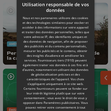
Utilisation responsable de vos
données
Nous et nos partenaires utilisons des cookies
et des technologies similaires pour stocker et
accéder à des informations sur votre appareil
et traiter des données personnelles, telles que
votre adresse IP, des identifiants uniques et
des données de navigation, afin de proposer
AMÉNAGEMENT DU TERRITOIRE
18/09/2025
des publicités et du contenu personnalisés,
mesurer les publicités et le contenu, obtenir
Permis octroyé pour l'extension de
des insights d’audience et améliorer les
la carrière du Romont à Bassenge
services.
Fournisseurs tiers (1910)
peuvent
également traiter vos données à ces fins et à
d’autres, notamment en utilisant des données
de géolocalisation précises et des
caractéristiques de l’appareil. Vos choix
Ouv
s’appliquent uniquement à ce site web.
Certains fournisseurs peuvent se fonder sur
leur intérêt légitime plutôt que sur votre
consentement ; vous avez le droit de vous y
opposer dans
Paramètres publicitaires
. Vous
pouvez retirer votre consentement à tout
ÉMISSIONS
23/04/2024