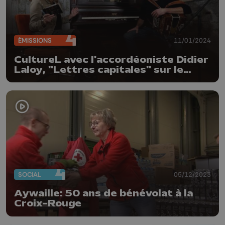
ÉMISSIONS
11/01/2024
CultureL avec l'accordéoniste Didier
Laloy, "Lettres capitales" sur le
résistant Jean Hansen et l'expo
Parrathon
SOCIAL
05/12/2023
Aywaille: 50 ans de bénévolat à la
Croix-Rouge