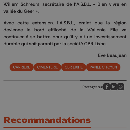
Willem Schreurs, secrétaire de l’A.S.B.L. « Bien vivre en
vallée du Geer ».
Avec cette extension, l’A.S.B.L., craint que la région
devienne le bord effiloché de la Wallonie. Elle va
continuer à se battre pour qu’il y ait un investissement
durable qui soit garanti par la société CBR Lixhe.
Eve Beaujean
CARRIÈRE
CIMENTERIE
CBR LIXHE
PANEL CITOYEN
Partager sur
Partagez sur
Partagez 
Parta
Recommandations