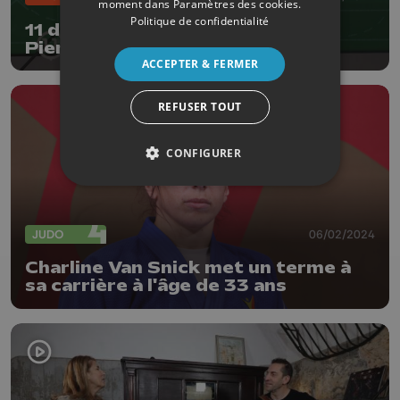
moment dans
Paramètres des cookies
.
Politique de confidentialité
11 dit tout : S02E08 avec Luigi
Pieroni
ACCEPTER & FERMER
REFUSER TOUT
CONFIGURER
JUDO
06/02/2024
Charline Van Snick met un terme à
sa carrière à l'âge de 33 ans