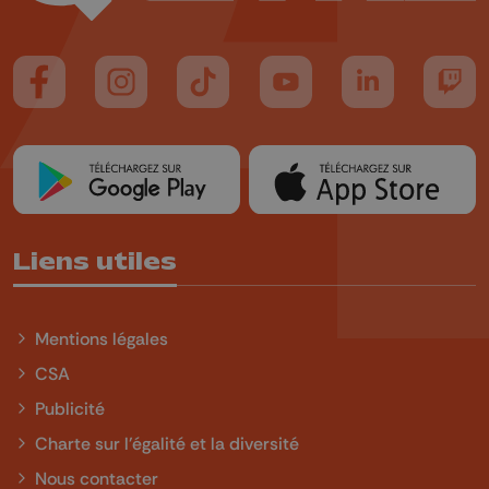
Suivez-nous sur FaceBook
Suivez-nous sur Instagram
Suivez-nous sur TikTok
Suivez-nous sur YouTube
Suivez-nous sur
Suiv
Liens utiles
Mentions légales
CSA
Publicité
Charte sur l'égalité et la diversité
Nous contacter