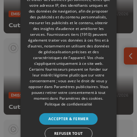
votre adresse IP, des identifiants uniques et
des données de navigation, afin de proposer
ÉMISSIONS
24/06/2026
des publicités et du contenu personnalisés,
mesurer les publicités et le contenu, obtenir
Cut!
des insights d’audience et améliorer les
services.
Fournisseurs tiers (1910)
peuvent
également traiter vos données à ces fins et à
d’autres, notamment en utilisant des données
de géolocalisation précises et des
caractéristiques de l’appareil. Vos choix
Ouv
s’appliquent uniquement à ce site web.
Certains fournisseurs peuvent se fonder sur
leur intérêt légitime plutôt que sur votre
consentement ; vous avez le droit de vous y
opposer dans
Paramètres publicitaires
. Vous
pouvez retirer votre consentement à tout
ÉMISSIONS
17/06/2026
moment dans
Paramètres des cookies
.
Politique de confidentialité
Cut!
ACCEPTER & FERMER
REFUSER TOUT