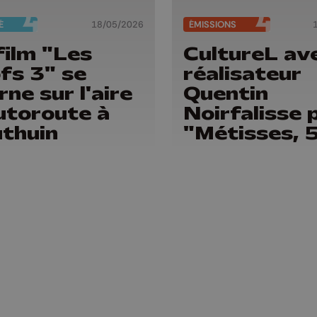
É
18/05/2026
ÉMISSIONS
film "Les
CultureL ave
fs 3" se
réalisateur
rne sur l'aire
Quentin
utoroute à
Noirfalisse 
thuin
"Métisses, 
femmes con
un crime d'é