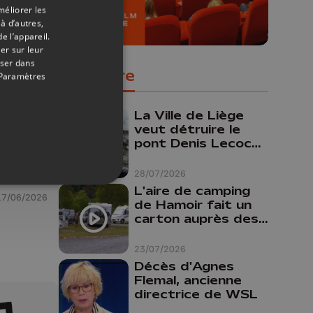
méliorer les
à d’autres,
e l’appareil.
er sur leur
oser dans
Populaire
Paramètres
La Ville de Liège
veut détruire le
pont Denis Lecocq
mais manque de
budget pour le
28/07/2026
faire
L'aire de camping
17/06/2026
de Hamoir fait un
carton auprès des
touristes
23/07/2026
Décès d'Agnes
Flemal, ancienne
directrice de WSL