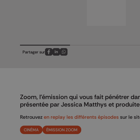
Partager sur
Partagez sur FaceBook
Partagez sur LinkedIn
Partagez sur Whatsapp
Zoom, l'émission qui vous fait pénétrer da
présentée par Jessica Matthys et produite
Retrouvez
en replay les différents épisodes
sur le si
CINÉMA
ÉMISSION ZOOM