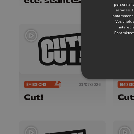
été: séances en
personnalis
plein air,
services.
F
concerts et
notamment en
Vos choix 
plats spéciaux à
intérêt 
la brasserie
Paramètres
ÉMISSIONS
01/07/2026
ÉMISSI
Cut!
Cut