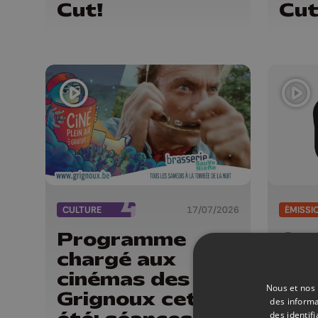
Cut!
Cut
CULTURE
17/07/2026
ÉMISSI
Programme
Cut
chargé aux
cinémas des
Nous et nos 
Grignoux cet
des informa
des identif