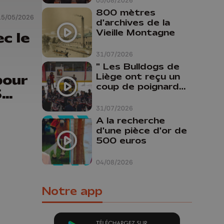
05/08/2026
800 mètres
15/05/2026
d'archives de la
Vieille Montagne
c le
31/07/2026
" Les Bulldogs de
Liège ont reçu un
pour
coup de poignard
5
dans le dos "
tre
31/07/2026
tat"
A la recherche
d'une pièce d'or de
500 euros
04/08/2026
Notre app