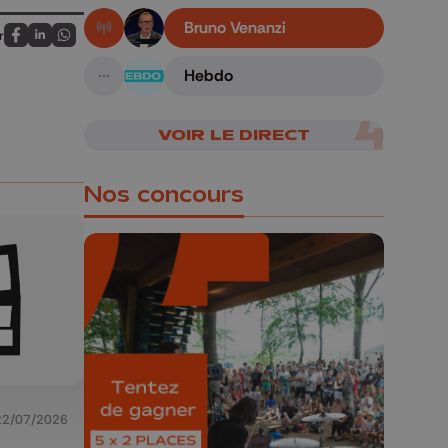
Bruno Venanzi
r
En live!
Partagez sur FaceBook
Partagez sur LinkedIn
Partagez sur Whatsapp
Hebdo
A suivre
VOIR LE DIRECT
Nos concours
🎁 Gagnez 5x2
places pour le
Bucolique Ferrières
Festival 🌿🎶
22/07/2026