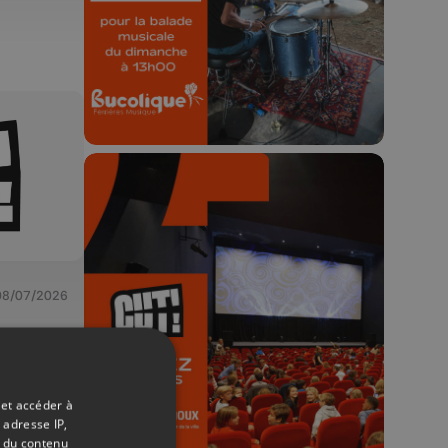
Concours valable jusqu'au 9 août,
23h59.
🎬 Concours CUT x
08/07/2026
Les Grignoux ✨
Concours permanent - 2 places à
gagner chaque semaine !
 et accéder à
 adresse IP,
t du contenu