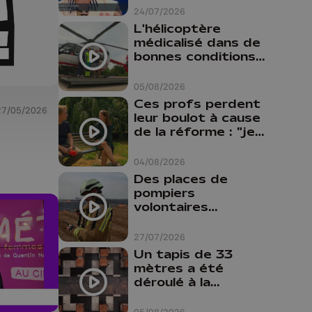
24/07/2026
L'hélicoptère
médicalisé dans de
bonnes conditions à
Oupeye
05/08/2026
Ces profs perdent
27/05/2026
leur boulot à cause
de la réforme : "je
travaillais bien plus
comme prof que
04/08/2026
comme
Des places de
pharmacienne"
pompiers
volontaires
disponibles en
province de Liège :
27/07/2026
"Un citoyen qui
Un tapis de 33
n'est formé ne
mètres a été
peut pas nous
déroulé à la
aider"
Cathédrale de
Liège