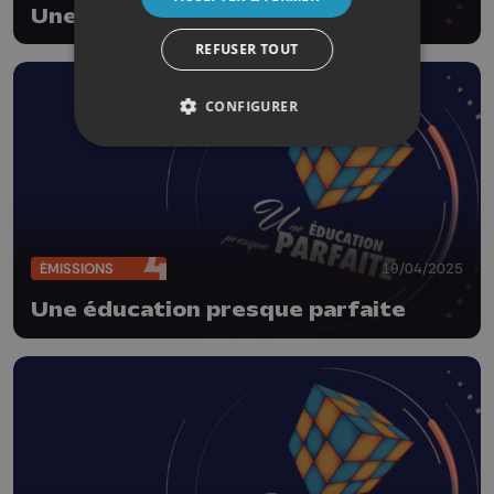
Une éducation presque parfaite
REFUSER TOUT
CONFIGURER
ÉMISSIONS
19/04/2025
Une éducation presque parfaite