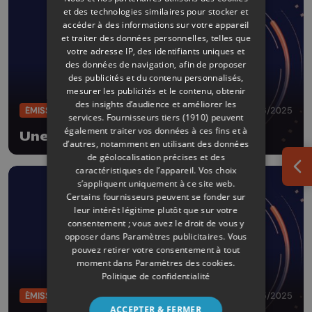
et des technologies similaires pour stocker et
accéder à des informations sur votre appareil
et traiter des données personnelles, telles que
votre adresse IP, des identifiants uniques et
des données de navigation, afin de proposer
des publicités et du contenu personnalisés,
mesurer les publicités et le contenu, obtenir
des insights d’audience et améliorer les
ÉMISSIONS
21/06/2025
services.
Fournisseurs tiers (1910)
peuvent
également traiter vos données à ces fins et à
Une éducation presque parfaite
d’autres, notamment en utilisant des données
de géolocalisation précises et des
caractéristiques de l’appareil. Vos choix
Ouv
s’appliquent uniquement à ce site web.
Certains fournisseurs peuvent se fonder sur
leur intérêt légitime plutôt que sur votre
consentement ; vous avez le droit de vous y
opposer dans
Paramètres publicitaires
. Vous
pouvez retirer votre consentement à tout
moment dans
Paramètres des cookies
.
Politique de confidentialité
ÉMISSIONS
24/05/2025
ACCEPTER & FERMER