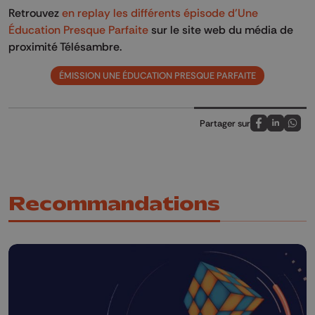
Retrouvez
en replay les différents épisode d'Une
Éducation Presque Parfaite
sur le site web du média de
proximité Télésambre.
ÉMISSION UNE ÉDUCATION PRESQUE PARFAITE
Partager sur
Partagez sur
Partagez 
Parta
Recommandations