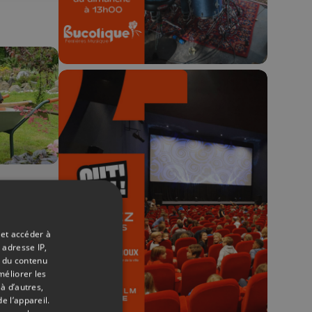
🎬 Concours CUT x
Les Grignoux ✨
27/06/2026
Concours permanent - 2 places à
t
gagner chaque semaine !
eur
 et accéder à
 adresse IP,
t du contenu
méliorer les
à d’autres,
e l’appareil.