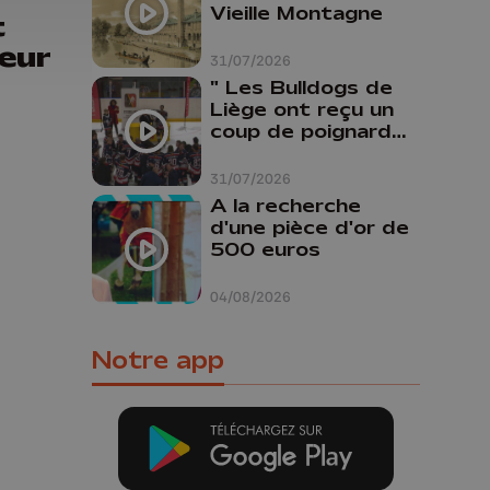
Vieille Montagne
t
eur
31/07/2026
" Les Bulldogs de
Liège ont reçu un
coup de poignard
dans le dos "
31/07/2026
A la recherche
d'une pièce d'or de
500 euros
04/08/2026
Notre app