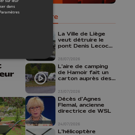
er sur leur
oser dans
Paramètres
Populaire
La Ville de Liège
veut détruire le
pont Denis Lecocq
mais manque de
06/06/2026
budget pour le
28/07/2026
t
faire
L'aire de camping
eur
de Hamoir fait un
carton auprès des
touristes
23/07/2026
Décès d'Agnes
Flemal, ancienne
directrice de WSL
24/07/2026
L'hélicoptère