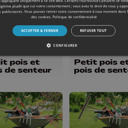
s’appliquent uniquement à ce site web. Certains fournisseurs peuvent se fond
légitime plutôt que sur votre consentement ; vous avez le droit de vous y opp
 publicitaires
. Vous pouvez retirer votre consentement à tout moment dans
des cookies
.
Politique de confidentialité
ACCEPTER & FERMER
REFUSER TOUT
CONFIGURER
ONS
13/06/2026
ÉMISSIONS
it pois et
Petit pois e
s de senteur
pois de sent