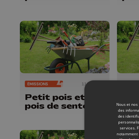
ÉMISSIONS
11/07/2026
ÉMISSI
Petit pois et
Pet
pois de senteur
poi
Nous et nos 
des informa
des identif
personnalis
services.
F
notamment en