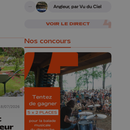
Angleur, par Vu du Ciel
A suivre
VOIR LE DIRECT
Nos concours
🎁 Gagnez 5x2
places pour le
Bucolique Ferrières
Festival 🌿🎶
18/07/2026
t
Concours valable jusqu'au 9 août,
eur
23h59.