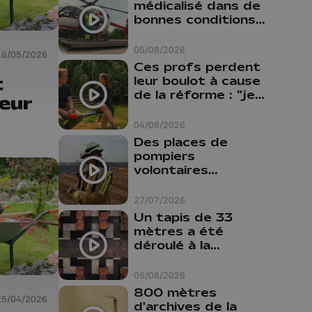
médicalisé dans de
bonnes conditions à
Oupeye
05/08/2026
16/05/2026
Ces profs perdent
t
leur boulot à cause
de la réforme : "je
eur
travaillais bien plus
comme prof que
04/08/2026
comme
Des places de
pharmacienne"
pompiers
volontaires
disponibles en
province de Liège :
27/07/2026
"Un citoyen qui
Un tapis de 33
n'est formé ne
mètres a été
peut pas nous
déroulé à la
aider"
Cathédrale de
Liège
05/08/2026
800 mètres
25/04/2026
d'archives de la