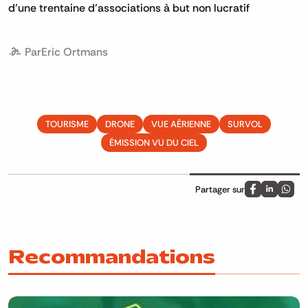
d’une trentaine d’associations à but non lucratif
Par
Eric Ortmans
TOURISME
DRONE
VUE AÉRIENNE
SURVOL
ÉMISSION VU DU CIEL
Partager sur
Partagez sur
Partagez 
Parta
Recommandations