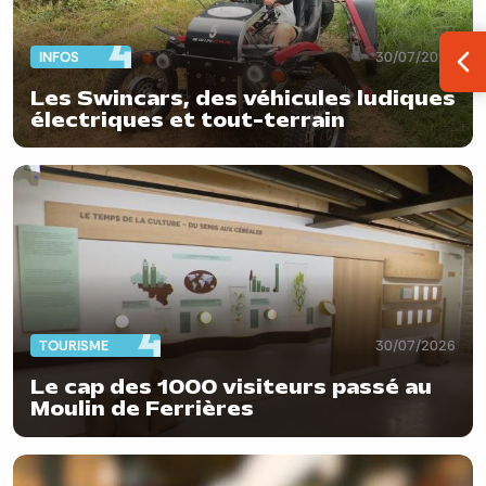
INFOS
30/07/2026
Ouv
Les Swincars, des véhicules ludiques
électriques et tout-terrain
TOURISME
30/07/2026
Le cap des 1000 visiteurs passé au
Moulin de Ferrières