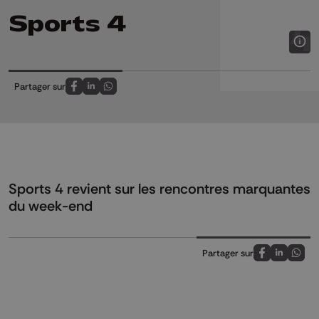
Sports 4
Partager sur
Partagez sur FaceBook
Partagez sur LinkedIn
Partagez sur Whatsapp
Sports 4 revient sur les rencontres marquantes
du week-end
Partager sur
Partagez sur
Partagez 
Parta