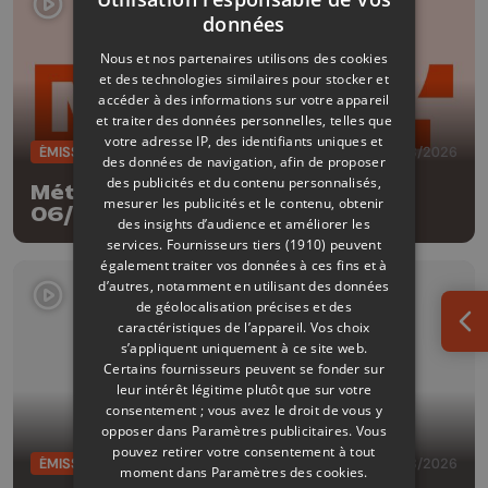
données
Nous et nos partenaires utilisons des cookies
et des technologies similaires pour stocker et
accéder à des informations sur votre appareil
et traiter des données personnelles, telles que
votre adresse IP, des identifiants uniques et
ÉMISSIONS
06/08/2026
des données de navigation, afin de proposer
des publicités et du contenu personnalisés,
Météo Edition de la mi-journée -
mesurer les publicités et le contenu, obtenir
06/08/2026
des insights d’audience et améliorer les
services.
Fournisseurs tiers (1910)
peuvent
également traiter vos données à ces fins et à
d’autres, notamment en utilisant des données
de géolocalisation précises et des
caractéristiques de l’appareil. Vos choix
Ouv
s’appliquent uniquement à ce site web.
Certains fournisseurs peuvent se fonder sur
leur intérêt légitime plutôt que sur votre
consentement ; vous avez le droit de vous y
opposer dans
Paramètres publicitaires
. Vous
pouvez retirer votre consentement à tout
ÉMISSIONS
05/08/2026
moment dans
Paramètres des cookies
.