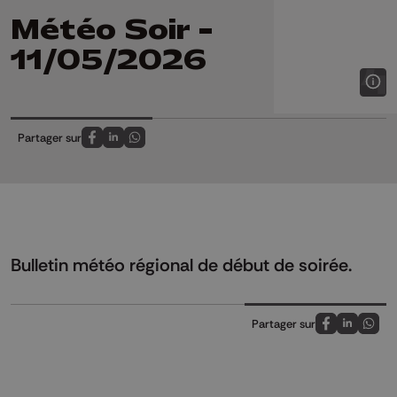
Météo Soir -
11/05/2026
Partager sur
Partagez sur FaceBook
Partagez sur LinkedIn
Partagez sur Whatsapp
Bulletin météo régional de début de soirée.
Partager sur
Partagez sur
Partagez 
Parta