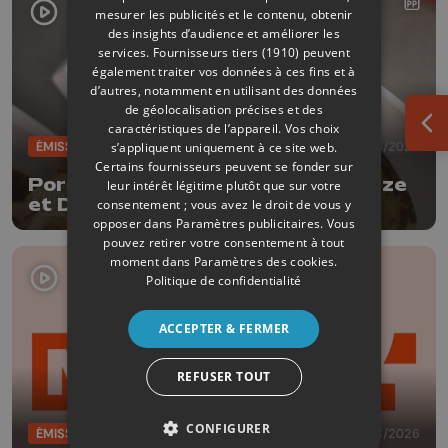
mesurer les publicités et le contenu, obtenir
des insights d’audience et améliorer les
services.
Fournisseurs tiers (1910)
peuvent
également traiter vos données à ces fins et à
d’autres, notamment en utilisant des données
de géolocalisation précises et des
caractéristiques de l’appareil. Vos choix
Ouv
ÉMISSIONS
04/08/2026
s’appliquent uniquement à ce site web.
Certains fournisseurs peuvent se fonder sur
Porc à la bière Tripick avec Delhaize
leur intérêt légitime plutôt que sur votre
et Dufrais
consentement ; vous avez le droit de vous y
opposer dans
Paramètres publicitaires
. Vous
pouvez retirer votre consentement à tout
moment dans
Paramètres des cookies
.
Politique de confidentialité
ACCEPTER & FERMER
REFUSER TOUT
CONFIGURER
ÉMISSIONS
04/08/2026