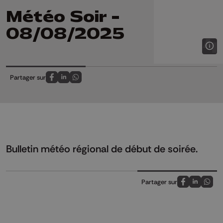
Météo Soir -
08/08/2025
Partager sur
Partagez sur FaceBook
Partagez sur LinkedIn
Partagez sur Whatsapp
Bulletin météo régional de début de soirée.
Partager sur
Partagez sur
Partagez 
Parta