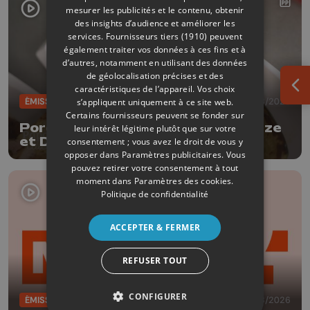
mesurer les publicités et le contenu, obtenir
des insights d’audience et améliorer les
services.
Fournisseurs tiers (1910)
peuvent
également traiter vos données à ces fins et à
d’autres, notamment en utilisant des données
de géolocalisation précises et des
caractéristiques de l’appareil. Vos choix
Ouv
ÉMISSIONS
04/08/2026
s’appliquent uniquement à ce site web.
Certains fournisseurs peuvent se fonder sur
Porc à la bière Tripick avec Delhaize
leur intérêt légitime plutôt que sur votre
et Dufrais
consentement ; vous avez le droit de vous y
opposer dans
Paramètres publicitaires
. Vous
pouvez retirer votre consentement à tout
moment dans
Paramètres des cookies
.
Politique de confidentialité
ACCEPTER & FERMER
REFUSER TOUT
CONFIGURER
ÉMISSIONS
04/08/2026