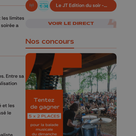
Le JT Edition du soir -
En live!
06/08/2026
 les limites
VOIR LE DIRECT
 soirée a
Nos concours
s. Entre sa
lisation
🎁 Gagnez 5x2
places pour le
Bucolique Ferrières
 et les
Festival 🌿🎶
ssé le
Concours valable jusqu'au 9 août,
23h59.
aliste.