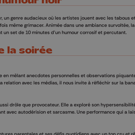
’humour noir
r, un genre audacieux où les artistes jouent avec les tabous et
parfois même grimacer. Animée dans une ambiance survoltée, la
t un set de 10 minutes d’un humour corrosif et percutant.
 la soirée
e en mêlant anecdotes personnelles et observations piquante
relation avec les médias, il nous invite à réfléchir sur la bana
ssi drôle que provocateur. Elle a exploré son hypersensibilité
ant avec autodérision et sarcasme. Une performance qui a lai
res parentales et ses défis quotidiens avec un ton cru et ré