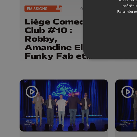
intérêt 
ÉMISSIONS
05/06/2026
ÉMISSI
Paramètres
Liège Comedy
Li
Club #10 :
Clu
Robby,
Mat
Amandine Elsen,
Isa
Funky Fab et
et 
Didier Boclinville