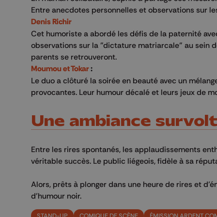
Entre anecdotes personnelles et observations sur les 
Denis Richir
Cet humoriste a abordé les défis de la paternité av
observations sur la "dictature matriarcale" au sein de
parents se retrouveront.
Moumou et Tokar
:
Le duo a clôturé la soirée en beauté avec un mélan
provocantes. Leur humour décalé et leurs jeux de mo
Une ambiance survolté
Entre les rires spontanés, les applaudissements enth
véritable succès. Le public liégeois, fidèle à sa réput
Alors, prêts à plonger dans une heure de rires et d
d’humour noir.
STAND-UP
COMIQUE DE SCÈNE
ÉMISSION ARDENT CO