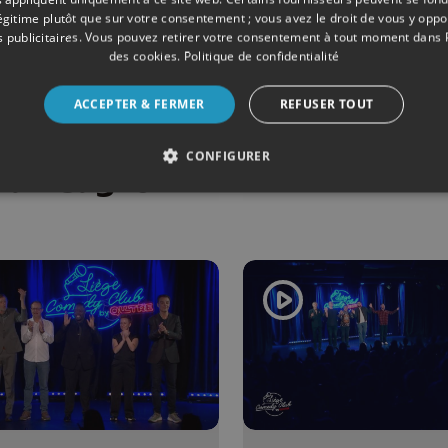
légitime plutôt que sur votre consentement ; vous avez le droit de vous y opp
ONS
08/05/2026
ÉMISSIONS
 publicitaires
. Vous pouvez retirer votre consentement à tout moment dans
des cookies
.
Politique de confidentialité
ège Comedy
Liège Come
b #9 : RaF,
Club by Qu4
ACCEPTER & FERMER
REFUSER TOUT
hieu Debaty,
belle Nasello
CONFIGURER
Dan Gagnon