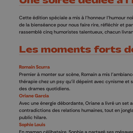
Une soirée dédiée à l
Cette édition spéciale a mis à l’honneur l’humour noi
de la bienséance pour nous faire rire, réfléchir et 
rassemblé cinq humoristes talentueux, chacun livran
Les moments forts de
Romain Scurra
Premier à monter sur scène, Romain a mis l’ambianc
thérapie chez un psy qu’il dépeint avec cynisme et sa 
des drames quotidiens.
Oriane Garcia
Avec une énergie débordante, Oriane a livré un set au
contradictions des relations humaines, tout en jongl
public hilare.
Sophie Louis
En maman célibataire, Sophie a partagé ses mésaventu