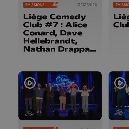
ÉMISSIONS
13/03/2026
ÉMISSI
Liège Comedy
Li
Club #7 : Alice
Clu
Conard, Dave
Hellebrandt,
Nathan Drappa
et Etienne S