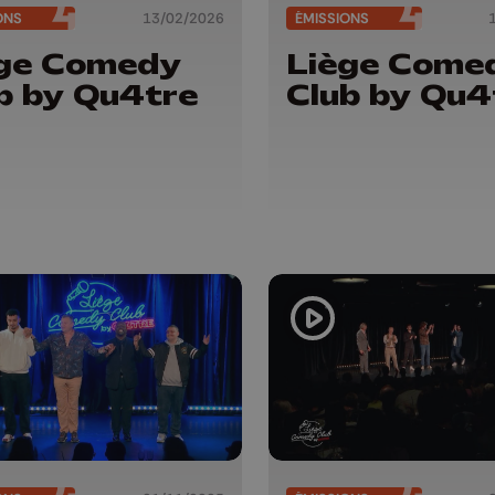
ONS
13/02/2026
ÉMISSIONS
ège Comedy
Liège Come
b by Qu4tre
Club by Qu4