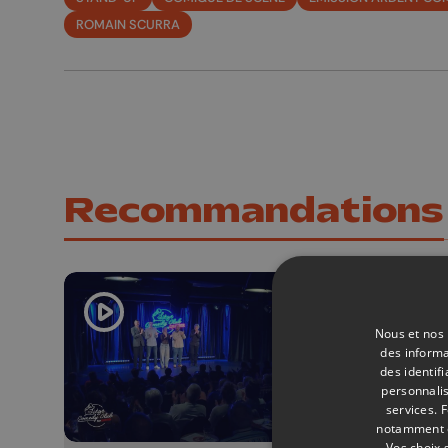
ROMAIN SCURRA
Recommandations
Nous et nos 
des informa
des identif
personnalis
services.
F
notamment en
Vos choix 