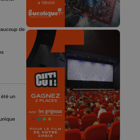
 beaucoup de
es
🎬 Concours CUT x
Les Grignoux ✨
Concours permanent - 2 places à
 été un
gagner chaque semaine !
 unique