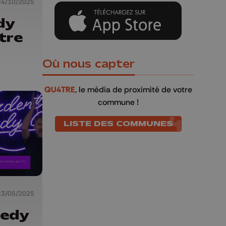
24/10/2025
dy
tre
Où nous capter
QU4TRE
, le média de proximité de votre
commune !
LISTE DES COMMUNES
23/05/2025
medy