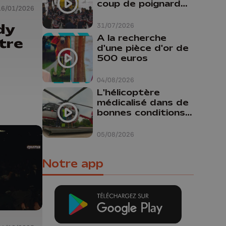
coup de poignard
16/01/2026
dans le dos "
dy
31/07/2026
A la recherche
tre
d'une pièce d'or de
500 euros
04/08/2026
L'hélicoptère
médicalisé dans de
bonnes conditions à
Oupeye
05/08/2026
Notre app