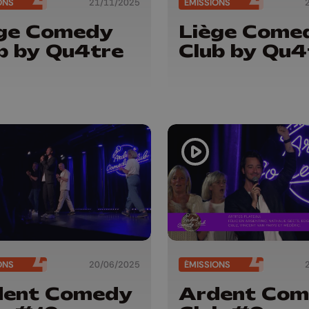
ONS
21/11/2025
ÉMISSIONS
ège Comedy
Liège Come
b by Qu4tre
Club by Qu4
ONS
20/06/2025
ÉMISSIONS
dent Comedy
Ardent Co