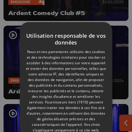
ÉMISSIONS
31/01/2025
Ardent Comedy Club #5
Utilisation responsable de vos
données
Nous et nos partenaires utilisons des cookies
et des technologies similaires pour stocker et
accéder à des informations sur votre appareil
et traiter des données personnelles, telles que
votre adresse IP, des identifiants uniques et
des données de navigation, afin de proposer
ÉMISSIONS
20/12/2024
des publicités et du contenu personnalisés,
mesurer les publicités et le contenu, obtenir
Ardent Comedy Club #4
des insights d’audience et améliorer les
services.
Fournisseurs tiers (1910)
peuvent
également traiter vos données à ces fins et à
d’autres, notamment en utilisant des données
de géolocalisation précises et des
caractéristiques de l’appareil. Vos choix
Ouv
s’appliquent uniquement à ce site web.