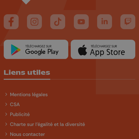
Suivez-nous sur FaceBook
Suivez-nous sur Instagram
Suivez-nous sur TikTok
Suivez-nous sur YouTube
Suivez-nous sur
Suiv
Liens utiles
Mentions légales
CSA
Publicité
Charte sur l'égalité et la diversité
Nous contacter