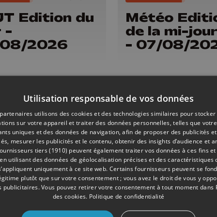
JT Edition du
Météo Editi
 -
de la mi-jou
/08/2026
- 07/08/20
Utilisation responsable de vos données
partenaires utilisons des cookies et des technologies similaires pour stocker
tions sur votre appareil et traiter des données personnelles, telles que votre
iants uniques et des données de navigation, afin de proposer des publicités e
és, mesurer les publicités et le contenu, obtenir des insights d’audience et a
ournisseurs tiers (1910)
peuvent également traiter vos données à ces fins et 
 utilisant des données de géolocalisation précises et des caractéristiques d
s’appliquent uniquement à ce site web. Certains fournisseurs peuvent se fond
légitime plutôt que sur votre consentement ; vous avez le droit de vous y opp
ONS
06/08/2026
ÉMISSIONS
 publicitaires
. Vous pouvez retirer votre consentement à tout moment dans
des cookies
.
Politique de confidentialité
JT Edition du
Météo Editi
 -
de la mi-jou