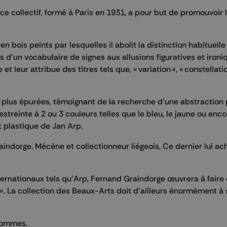
ce collectif, formé à Paris en 1931, a pour but de promouvoir l
n bois peints par lesquelles il abolit la distinction habituelle
s d’un vocabulaire de signes aux allusions figuratives et ironi
et leur attribue des titres tels que, « variation », « constellatio
 plus épurées, témoignant de la recherche d’une abstraction p
estreinte à 2 ou 3 couleurs telles que le bleu, le jaune ou enco
t plastique de Jan Arp.
indorge. Mécène et collectionneur liégeois, Ce dernier lui ac
ternationaux tels qu’Arp, Fernand Graindorge œuvrera à faire
 ». La collection des Beaux-Arts doit d’ailleurs énormément à 
 hommes.