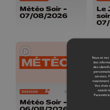
Météo Soir -
Le 
07/08/2026
soir
07
Nous et nos 
des informa
des identif
personnalis
services.
F
notamment en
Vos choix 
intérêt 
ÉMISSIONS
06/08/2026
ÉMISSI
Paramètres
Météo Soir -
Le 
06/08/2026
soir