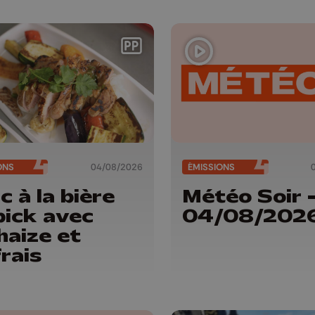
ONS
04/08/2026
ÉMISSIONS
c à la bière
Météo Soir 
pick avec
04/08/202
haize et
rais