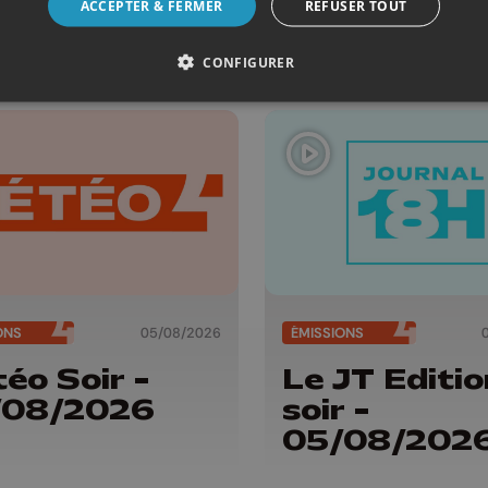
ACCEPTER & FERMER
REFUSER TOUT
/08/2026
- 06/08/20
CONFIGURER
ONS
05/08/2026
ÉMISSIONS
éo Soir -
Le JT Editio
/08/2026
soir -
05/08/202