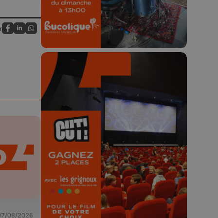
r
Partagez sur FaceBook
Partagez sur LinkedIn
Partagez sur Whatsapp
🎬 Concours CUT x
Les Grignoux ✨
Concours permanent - 2 places à
gagner chaque semaine !
07/08/2026