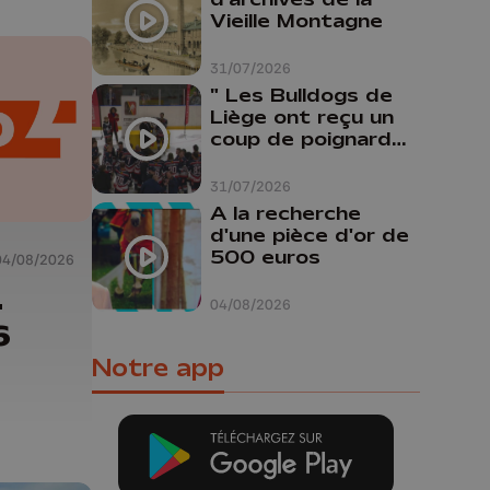
Vieille Montagne
31/07/2026
" Les Bulldogs de
Liège ont reçu un
coup de poignard
dans le dos "
31/07/2026
A la recherche
d'une pièce d'or de
500 euros
04/08/2026
-
04/08/2026
6
Notre app