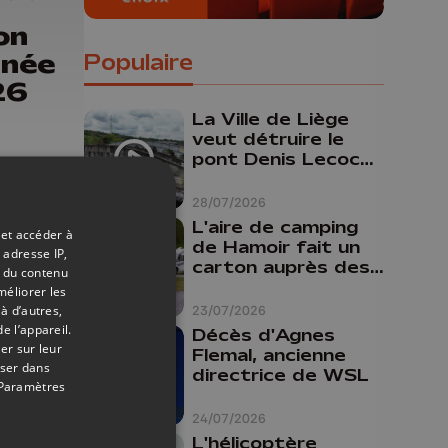
on
rnée
Populaire
26
La Ville de Liège
veut détruire le
pont Denis Lecocq
mais manque de
budget pour le
28/07/2026
faire
L'aire de camping
 et accéder à
de Hamoir fait un
 adresse IP,
carton auprès des
t du contenu
touristes
méliorer les
à d’autres,
23/07/2026
e l’appareil.
Décès d'Agnes
er sur leur
Flemal, ancienne
oser dans
directrice de WSL
06/08/2026
Paramètres
on
24/07/2026
rnée
L'hélicoptère