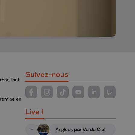
Suivez-nous
imar, tout
Suivez-nous sur FaceBook
Suivez-nous sur Instagram
Suivez-nous sur TikTok
Suivez-nous sur YouTube
Suivez-nous sur Li
Suivez-nous
 remise en
Live !
Angleur, par Vu du Ciel
A suivre