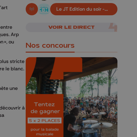
’art
Le JT Edition du soir -
En live!
07/08/2026
 entre
VOIR LE DIRECT
ques. Arp
n », ou
Nos concours
lus stricte
re le blanc.
hète une
🎁 Gagnez 5x2
places pour le
Bucolique Ferrières
 découvrir à
Festival 🌿🎶
sa
Concours valable jusqu'au 9 août,
23h59.