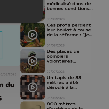
médicalisé dans de
26
bonnes conditions à
Oupeye
05/08/2026
Ces profs perdent
leur boulot à cause
de la réforme : "je
travaillais bien plus
comme prof que
04/08/2026
comme
Des places de
pharmacienne"
pompiers
volontaires
disponibles en
province de Liège :
27/07/2026
05/08/2026
"Un citoyen qui
Un tapis de 33
n'est formé ne
mètres a été
n du
peut pas nous
déroulé à la
aider"
Cathédrale de
6
Liège
05/08/2026
800 mètres
d'archives de la