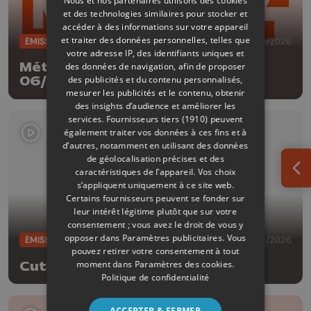
Nous et nos partenaires utilisons des cookies
et des technologies similaires pour stocker et
accéder à des informations sur votre appareil
et traiter des données personnelles, telles que
ÉMISSIONS
06/08/2026
votre adresse IP, des identifiants uniques et
Météo Edition de la mi-journée -
des données de navigation, afin de proposer
des publicités et du contenu personnalisés,
06/08/2026
mesurer les publicités et le contenu, obtenir
des insights d’audience et améliorer les
services.
Fournisseurs tiers (1910)
peuvent
également traiter vos données à ces fins et à
d’autres, notamment en utilisant des données
de géolocalisation précises et des
caractéristiques de l’appareil. Vos choix
Ouv
s’appliquent uniquement à ce site web.
Certains fournisseurs peuvent se fonder sur
leur intérêt légitime plutôt que sur votre
consentement ; vous avez le droit de vous y
opposer dans
Paramètres publicitaires
. Vous
ÉMISSIONS
05/08/2026
pouvez retirer votre consentement à tout
moment dans
Paramètres des cookies
.
Cut!
Politique de confidentialité
ACCEPTER & FERMER