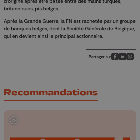
d’origine après être passé entre des mains turques,
britanniques, pis belges.
Après la Grande Guerre, la FN est rachetée par un groupe
de banques belges, dont la Société Générale de Belgique,
qui en devient ainsi le principal actionnaire.
Partager sur
Partagez sur
Partagez 
Parta
Recommandations