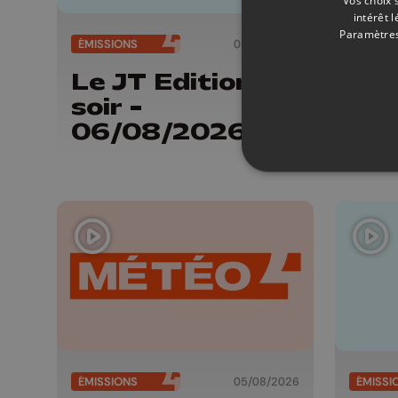
intérêt 
Paramètres
ÉMISSIONS
06/08/2026
ÉMISSI
Le JT Edition du
Mét
soir -
de 
06/08/2026
- 
ÉMISSIONS
05/08/2026
ÉMISSI