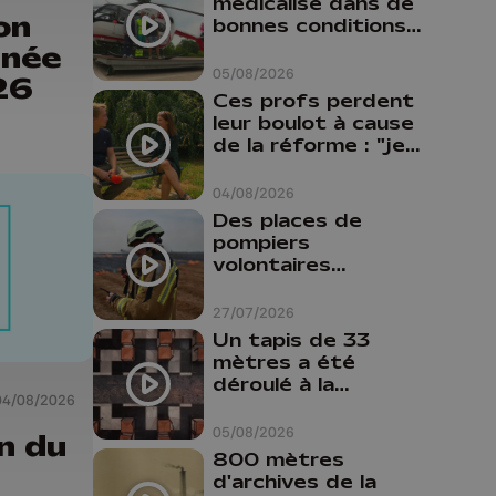
médicalisé dans de
on
bonnes conditions à
Oupeye
rnée
05/08/2026
26
Ces profs perdent
leur boulot à cause
de la réforme : "je
travaillais bien plus
comme prof que
04/08/2026
comme
Des places de
pharmacienne"
pompiers
volontaires
disponibles en
province de Liège :
27/07/2026
"Un citoyen qui
Un tapis de 33
n'est formé ne
mètres a été
peut pas nous
déroulé à la
aider"
04/08/2026
Cathédrale de
Liège
05/08/2026
n du
800 mètres
d'archives de la