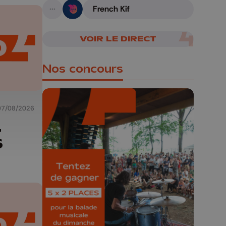
French Kif
A suivre
VOIR LE DIRECT
Nos concours
07/08/2026
-
6
🎁 Gagnez 5x2
places pour le
Bucolique Ferrières
Festival 🌿🎶
Concours valable jusqu'au 9 août,
23h59.