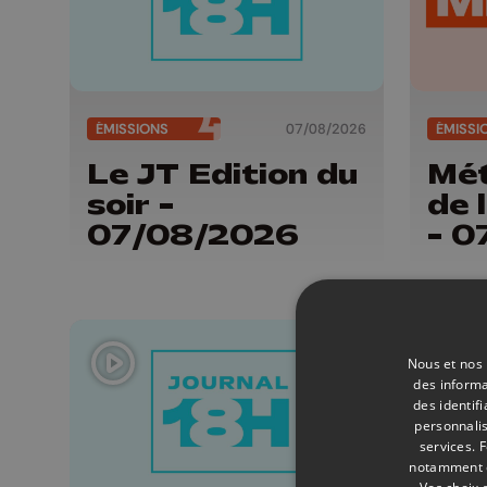
ÉMISSIONS
07/08/2026
ÉMISSI
Le JT Edition du
Mét
soir -
de 
07/08/2026
- 0
Nous et nos 
des informa
des identif
personnalis
services.
F
notamment en
Vos choix 