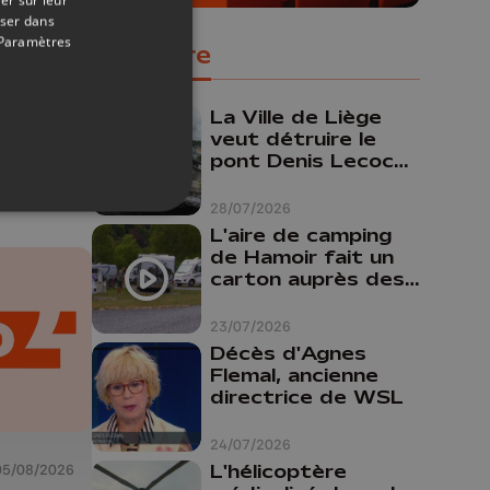
oser dans
Paramètres
Populaire
05/08/2026
La Ville de Liège
veut détruire le
pont Denis Lecocq
mais manque de
budget pour le
28/07/2026
faire
L'aire de camping
de Hamoir fait un
carton auprès des
touristes
23/07/2026
Décès d'Agnes
Flemal, ancienne
directrice de WSL
24/07/2026
L'hélicoptère
05/08/2026