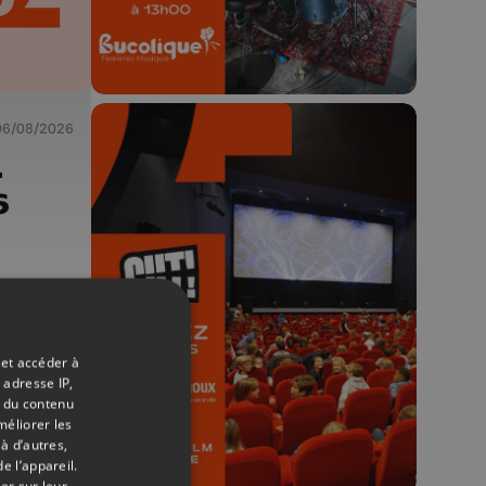
06/08/2026
-
6
🎬 Concours CUT x
Les Grignoux ✨
Concours permanent - 2 places à
gagner chaque semaine !
 et accéder à
 adresse IP,
t du contenu
méliorer les
à d’autres,
e l’appareil.
er sur leur