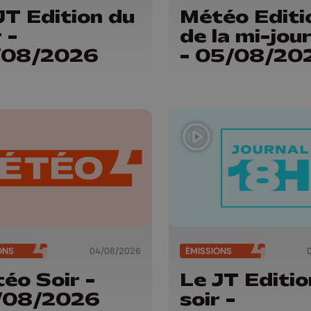
JT Edition du
Météo Editi
 -
de la mi-jou
/08/2026
- 05/08/20
ONS
04/08/2026
ÉMISSIONS
éo Soir -
Le JT Editio
/08/2026
soir -