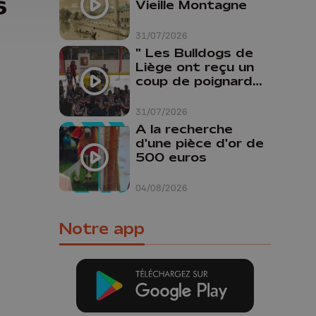
6
Vieille Montagne
31/07/2026
" Les Bulldogs de
Liège ont reçu un
coup de poignard
dans le dos "
31/07/2026
A la recherche
d'une pièce d'or de
500 euros
04/08/2026
Notre app