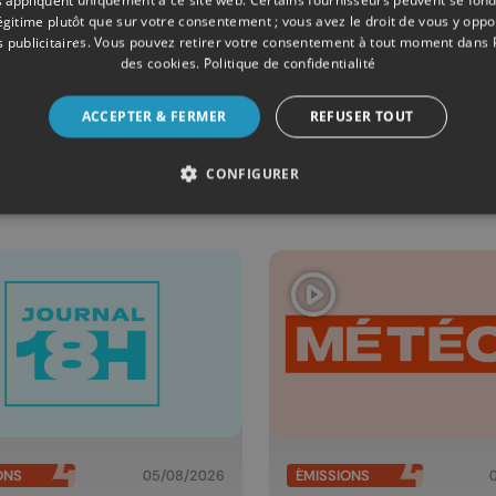
légitime plutôt que sur votre consentement ; vous avez le droit de vous y opp
 publicitaires
. Vous pouvez retirer votre consentement à tout moment dans
ONS
06/08/2026
ÉMISSIONS
des cookies
.
Politique de confidentialité
éo Edition
Cut!
ACCEPTER & FERMER
REFUSER TOUT
la mi-journée
06/08/2026
CONFIGURER
ONS
05/08/2026
ÉMISSIONS