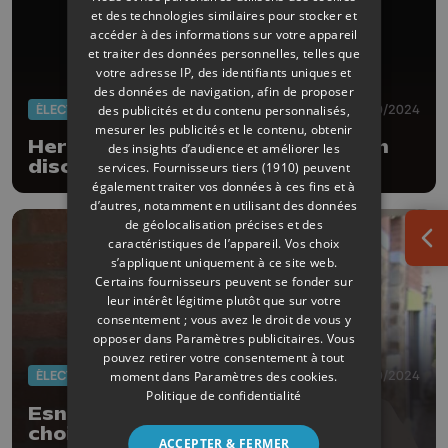
et des technologies similaires pour stocker et
accéder à des informations sur votre appareil
et traiter des données personnelles, telles que
votre adresse IP, des identifiants uniques et
des données de navigation, afin de proposer
ÉLECTIONS 2024
14/10/2024
des publicités et du contenu personnalisés,
mesurer les publicités et le contenu, obtenir
Herstal: Frédéric Daerden (PS) en
des insights d’audience et améliorer les
discussion avec le PTB
services.
Fournisseurs tiers (1910)
peuvent
également traiter vos données à ces fins et à
d’autres, notamment en utilisant des données
de géolocalisation précises et des
caractéristiques de l’appareil. Vos choix
Ouv
s’appliquent uniquement à ce site web.
Certains fournisseurs peuvent se fonder sur
leur intérêt légitime plutôt que sur votre
consentement ; vous avez le droit de vous y
opposer dans
Paramètres publicitaires
. Vous
pouvez retirer votre consentement à tout
ÉLECTIONS 2024
14/10/2024
moment dans
Paramètres des cookies
.
Politique de confidentialité
Esneux: Laura Iker, bourgmestre,
choisit les socialistes comme
ACCEPTER & FERMER