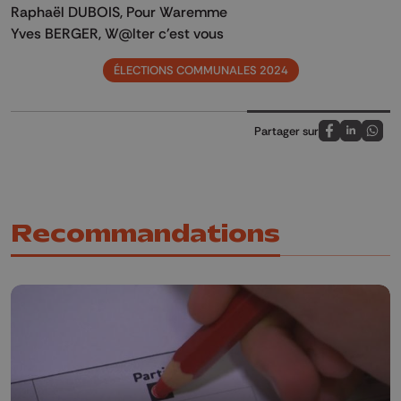
Raphaël DUBOIS, Pour Waremme
Yves BERGER, W@lter c'est vous
ÉLECTIONS COMMUNALES 2024
Partager sur
Partagez sur
Partagez 
Parta
Recommandations