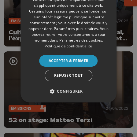
Ouv
s’appliquent uniquement à ce site web.
Certains fournisseurs peuvent se fonder sur
leur intérêt légitime plutôt que sur votre
ÉMISSIONS
30/06/2022
consentement ; vous avez le droit de vous y
opposer dans
Paramètres publicitaires
. Vous
CultureL avec le Supervue Festival,
pouvez retirer votre consentement à tout
l'expo Trésors de Zahara Gomez et
moment dans
Paramètres des cookies
.
le nouvel EP d'Olive
Politique de confidentialité
ACCEPTER & FERMER
REFUSER TOUT
CONFIGURER
ÉMISSIONS
24/04/2022
52 on stage: Matteo Terzi