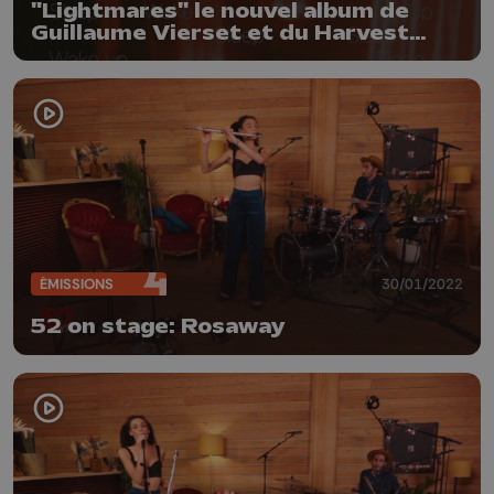
"Lightmares" le nouvel album de
Guillaume Vierset et du Harvest
Group
ÉMISSIONS
30/01/2022
52 on stage: Rosaway