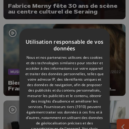
Fabrice Merny fête 30 ans de scène
au centre culturel de Seraing
Utilisation responsable de vos
données
Nous et nos partenaires utilisons des cookies
et des technologies similaires pour stocker et
accéder à des informations sur votre appareil
MUSIQUE
03/07/2022
et traiter des données personnelles, telles que
votre adresse IP, des identifiants uniques et
Bientôt sur la scène des
des données de navigation, afin de proposer
Francofolies, Olive nous présente
des publicités et du contenu personnalisés,
"L'ère de rien" son premier EP
mesurer les publicités et le contenu, obtenir
des insights d’audience et améliorer les
services.
Fournisseurs tiers (1910)
peuvent
également traiter vos données à ces fins et à
d’autres, notamment en utilisant des données
de géolocalisation précises et des
caractéristiques de l’appareil. Vos choix