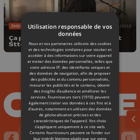
Utilisation responsable de vos
ÉMISSIONS
12/04/2019
données
Ça part en Live: Superglam, Lya et
Nous et nos partenaires utilisons des cookies
Sttellla
et des technologies similaires pour stocker et
accéder à des informations sur votre appareil
et traiter des données personnelles, telles que
votre adresse IP, des identifiants uniques et
des données de navigation, afin de proposer
des publicités et du contenu personnalisés,
mesurer les publicités et le contenu, obtenir
des insights d’audience et améliorer les
services.
Fournisseurs tiers (1910)
peuvent
également traiter vos données à ces fins et à
d’autres, notamment en utilisant des données
de géolocalisation précises et des
caractéristiques de l’appareil. Vos choix
Ouv
s’appliquent uniquement à ce site web.
Certains fournisseurs peuvent se fonder sur
leur intérêt légitime plutôt que sur votre