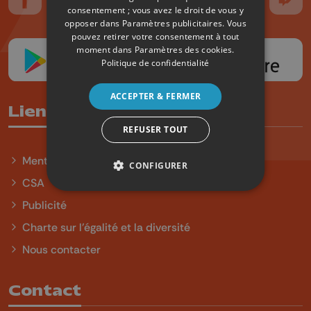
Suivez-nous sur FaceBook
Suivez-nous sur Instagram
Suivez-nous sur TikTok
Suivez-nous sur YouTube
Suivez-nous sur
Suiv
consentement ; vous avez le droit de vous y
opposer dans
Paramètres publicitaires
. Vous
pouvez retirer votre consentement à tout
moment dans
Paramètres des cookies
.
Politique de confidentialité
ACCEPTER & FERMER
Liens utiles
REFUSER TOUT
Mentions légales
CONFIGURER
CSA
Publicité
Charte sur l'égalité et la diversité
Nous contacter
Contact