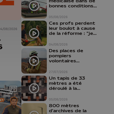
médicalisé dans de
bonnes conditions à
Oupeye
05/08/2026
Ces profs perdent
leur boulot à cause
04/08/2026
de la réforme : "je
-
travaillais bien plus
comme prof que
04/08/2026
6
comme
Des places de
pharmacienne"
pompiers
volontaires
disponibles en
province de Liège :
27/07/2026
"Un citoyen qui
Un tapis de 33
n'est formé ne
mètres a été
peut pas nous
déroulé à la
aider"
Cathédrale de
Liège
05/08/2026
800 mètres
d'archives de la