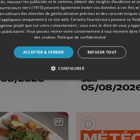
és, mesurer les publicités et le contenu, obtenir des insights d’audience et a
ournisseurs tiers (1910)
peuvent également traiter vos données à ces fins et 
 utilisant des données de géolocalisation précises et des caractéristiques d
s’appliquent uniquement à ce site web. Certains fournisseurs peuvent se fond
légitime plutôt que sur votre consentement ; vous avez le droit de vous y opp
 publicitaires
. Vous pouvez retirer votre consentement à tout moment dans
des cookies
.
Politique de confidentialité
ACCEPTER & FERMER
REFUSER TOUT
ONS
05/08/2026
ÉMISSIONS
éo Soir -
Le JT Editio
CONFIGURER
/08/2026
soir -
05/08/202