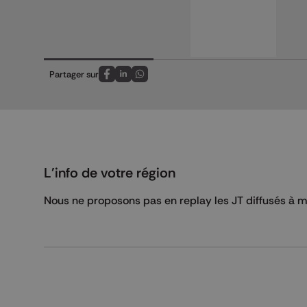
Partager sur
Partagez sur FaceBook
Partagez sur LinkedIn
Partagez sur Whatsapp
L'info de votre région
Nous ne proposons pas en replay les JT diffusés à mi