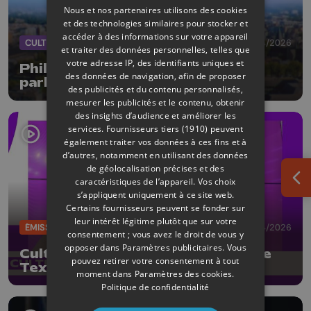
Nous et nos partenaires utilisons des cookies
et des technologies similaires pour stocker et
accéder à des informations sur votre appareil
CULTURE
30/04/2026
et traiter des données personnelles, telles que
votre adresse IP, des identifiants uniques et
Philippe Saive sur la scène pour
des données de navigation, afin de proposer
parler... sexe !
des publicités et du contenu personnalisés,
mesurer les publicités et le contenu, obtenir
des insights d’audience et améliorer les
services.
Fournisseurs tiers (1910)
peuvent
également traiter vos données à ces fins et à
d’autres, notamment en utilisant des données
de géolocalisation précises et des
caractéristiques de l’appareil. Vos choix
Ouv
s’appliquent uniquement à ce site web.
Certains fournisseurs peuvent se fonder sur
leur intérêt légitime plutôt que sur votre
ÉMISSIONS
03/04/2026
consentement ; vous avez le droit de vous y
opposer dans
Paramètres publicitaires
. Vous
CultureL avec le Festival Corps de
pouvez retirer votre consentement à tout
Textes
moment dans
Paramètres des cookies
.
Politique de confidentialité