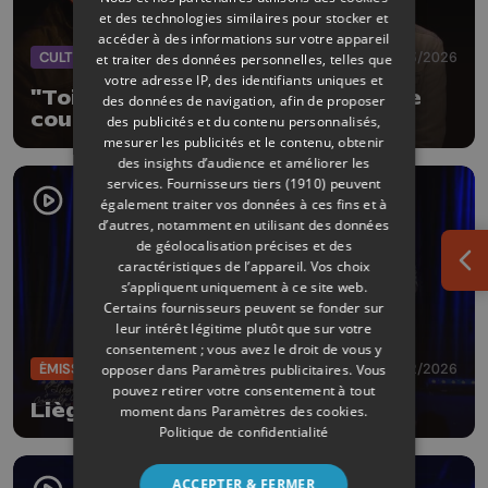
et des technologies similaires pour stocker et
accéder à des informations sur votre appareil
CULTURE
01/03/2026
et traiter des données personnelles, telles que
votre adresse IP, des identifiants uniques et
"Toi c'est moi" une comédie sur le
des données de navigation, afin de proposer
couple au Théâtre de l'Etuve
des publicités et du contenu personnalisés,
mesurer les publicités et le contenu, obtenir
des insights d’audience et améliorer les
services.
Fournisseurs tiers (1910)
peuvent
également traiter vos données à ces fins et à
d’autres, notamment en utilisant des données
de géolocalisation précises et des
caractéristiques de l’appareil. Vos choix
Ouv
s’appliquent uniquement à ce site web.
Certains fournisseurs peuvent se fonder sur
leur intérêt légitime plutôt que sur votre
consentement ; vous avez le droit de vous y
ÉMISSIONS
13/02/2026
opposer dans
Paramètres publicitaires
. Vous
pouvez retirer votre consentement à tout
Liège Comedy Club by Qu4tre
moment dans
Paramètres des cookies
.
Politique de confidentialité
ACCEPTER & FERMER