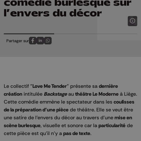
comédie burlesque sur
l’envers du décor
Partager sur
Partagez sur FaceBook
Partagez sur LinkedIn
Partagez sur Whatsapp
Le collectif "
Love Me Tender
" présente sa
dernière
création
intitulée
Backstage
au
théâtre Le Moderne
à Liège.
Cette comédie emmène le spectateur dans les
coulisses
de la préparation d’une pièce
de théâtre. Elle se veut être
une satire de l’envers du décor au travers d’une
mise en
scène burlesque
, visuelle et sonore car la
particularité
de
cette pièce est qu’il n’y a
pas de texte
.