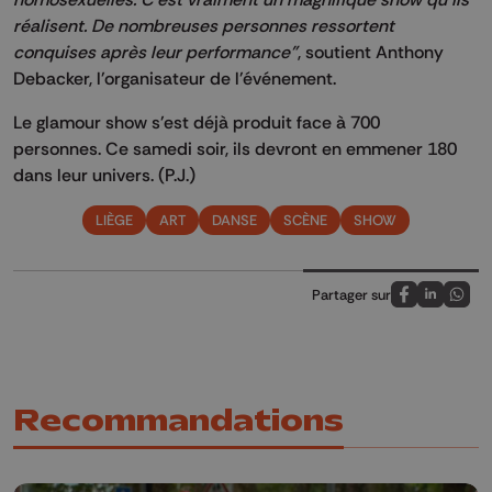
réalisent. De nombreuses personnes ressortent
conquises après leur performance"
, soutient Anthony
Debacker, l'organisateur de l'événement.
Le glamour show s'est déjà produit face à 700
personnes. Ce samedi soir, ils devront en emmener 180
dans leur univers. (P.J.)
LIÈGE
ART
DANSE
SCÈNE
SHOW
Partager sur
Partagez sur
Partagez 
Parta
Recommandations