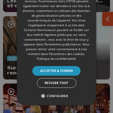
Les Ardentes : 20 ans de musique...
services.
Fournisseurs tiers (1910)
peuvent
et de style !
également traiter vos données à ces fins et à
d’autres, notamment en utilisant des données
de géolocalisation précises et des
caractéristiques de l’appareil. Vos choix
Ouv
s’appliquent uniquement à ce site web.
Certains fournisseurs peuvent se fonder sur
leur intérêt légitime plutôt que sur votre
consentement ; vous avez le droit de vous y
opposer dans
Paramètres publicitaires
. Vous
pouvez retirer votre consentement à tout
moment dans
Paramètres des cookies
.
SOCIÉTÉ
29/06/2026
Politique de confidentialité
Surdicécité : des drapeaux pour
ACCEPTER & FERMER
rendre visible l'invisible
REFUSER TOUT
CONFIGURER