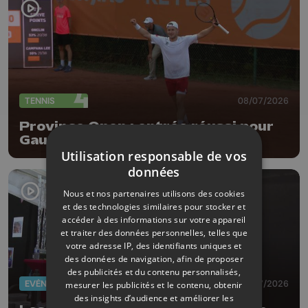
TENNIS
08/07/2026
Province Open : entrée réussi pour
Gauthier Onclin !
Utilisation responsable de vos
données
Nous et nos partenaires utilisons des cookies
et des technologies similaires pour stocker et
accéder à des informations sur votre appareil
et traiter des données personnelles, telles que
votre adresse IP, des identifiants uniques et
des données de navigation, afin de proposer
des publicités et du contenu personnalisés,
EVÈNEMENTS
03/07/2026
mesurer les publicités et le contenu, obtenir
des insights d’audience et améliorer les