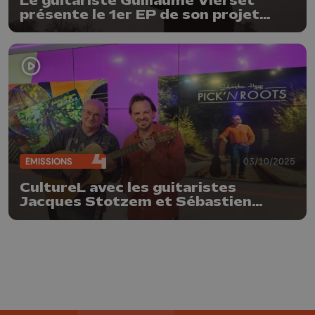
Le guitariste Guillaume Vierset
présente le 1er EP de son projet
IAMWILL
ÉMISSIONS
03/10/2025
CultureL avec les guitaristes
Jacques Stotzem et Sébastien
Hogge