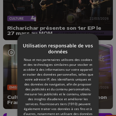
CULTURE
22/03/2026
Richarichar présente son 1er EP le
27 mars au MOM
Utilisation responsable de vos
données
Nous et nos partenaires utilisons des cookies
et des technologies similaires pour stocker et
accéder à des informations sur votre appareil
et traiter des données personnelles, telles que
votre adresse IP, des identifiants uniques et
des données de navigation, afin de proposer
ÉMISSIONS
06/02/2026
des publicités et du contenu personnalisés,
mesurer les publicités et le contenu, obtenir
CultureL avec le compositeur Simon
des insights d’audience et améliorer les
Fransquet
services.
Fournisseurs tiers (1910)
peuvent
également traiter vos données à ces fins et à
d’autres, notamment en utilisant des données