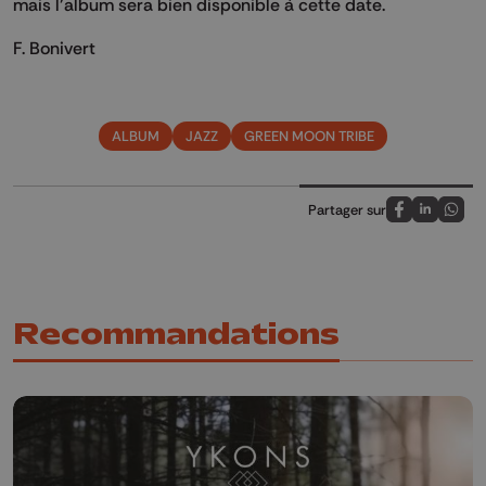
mais l’album sera bien disponible à cette date.
F. Bonivert
ALBUM
JAZZ
GREEN MOON TRIBE
Partager sur
Partagez sur
Partagez 
Parta
Recommandations