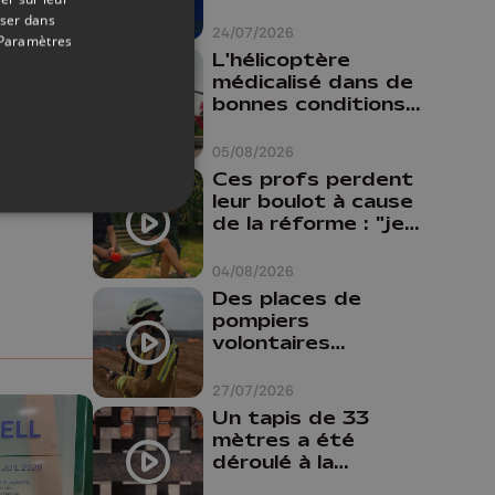
oser dans
24/07/2026
Paramètres
L'hélicoptère
médicalisé dans de
bonnes conditions à
Oupeye
05/08/2026
Ces profs perdent
r
leur boulot à cause
Partagez sur FaceBook
Partagez sur LinkedIn
Partagez sur Whatsapp
de la réforme : "je
travaillais bien plus
comme prof que
04/08/2026
comme
Des places de
pharmacienne"
pompiers
volontaires
disponibles en
province de Liège :
27/07/2026
"Un citoyen qui
Un tapis de 33
n'est formé ne
mètres a été
peut pas nous
déroulé à la
aider"
Cathédrale de