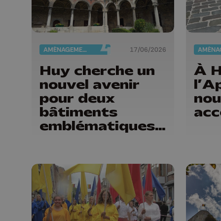
AMÉNAGEMENT DU TERRITOIRE
17/06/2026
Huy cherche un
À H
nouvel avenir
l’A
pour deux
no
bâtiments
acc
emblématiques
du Vieux Huy