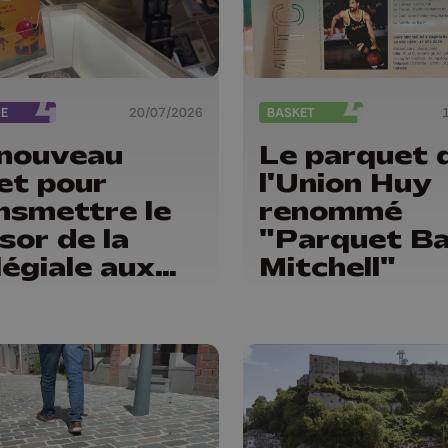
RE
20/07/2026
BASKET
nouveau
Le parquet 
ret pour
l'Union Huy
nsmettre le
renommé
sor de la
"Parquet Ba
légiale aux
Mitchell"
ants