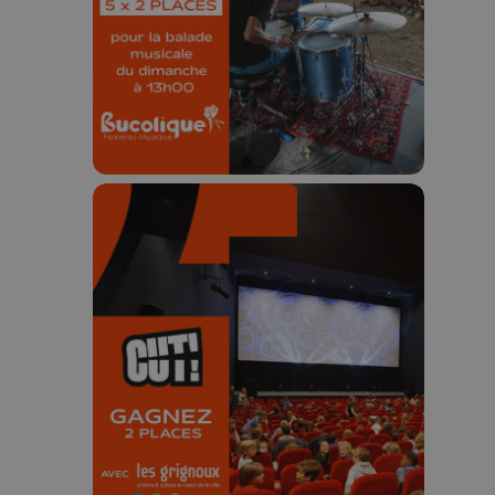
Concours valable jusqu'au 9 août,
23h59.
🎬 Concours CUT x
Les Grignoux ✨
Concours permanent - 2 places à
gagner chaque semaine !