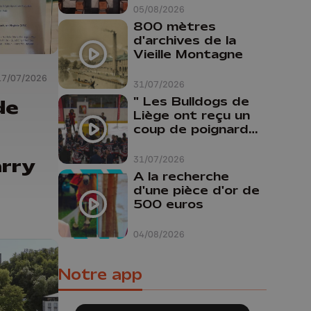
Liège
05/08/2026
800 mètres
d'archives de la
Vieille Montagne
17/07/2026
31/07/2026
" Les Bulldogs de
de
Liège ont reçu un
coup de poignard
dans le dos "
31/07/2026
rry
A la recherche
d'une pièce d'or de
500 euros
04/08/2026
Notre app