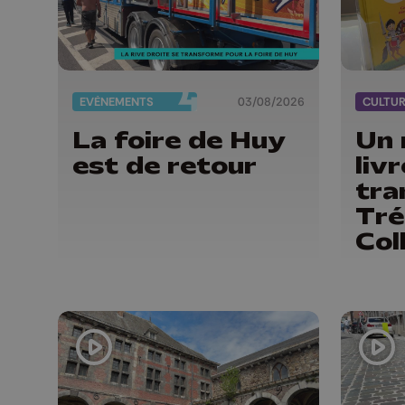
EVÈNEMENTS
03/08/2026
CULTU
La foire de Huy
Un 
est de retour
liv
tra
Tré
Col
enf