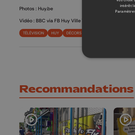
intérêt 
Photos : Huy.be
Paramètres
Vidéo : BBC via FB Huy Ville Touristique
TÉLÉVISION
HUY
DÉCORS
SÉRIE
HUGO
MISÉ
Recommandations