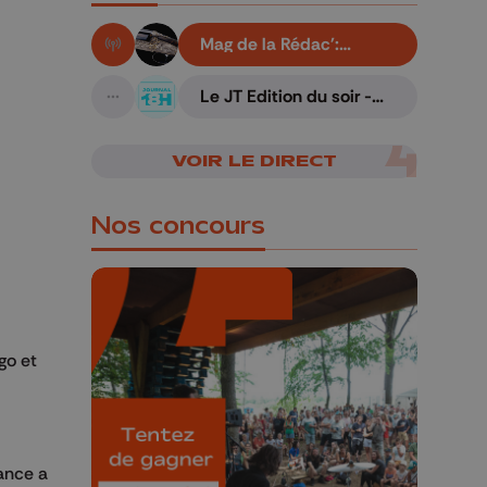
Mag de la Rédac':
En live!
Gravure liégeoise sur
armes
Le JT Edition du soir -
A suivre
07/08/2026
VOIR LE DIRECT
Nos concours
go et
🎁 Gagnez 5x2
places pour le
Bucolique Ferrières
Festival 🌿🎶
rance a