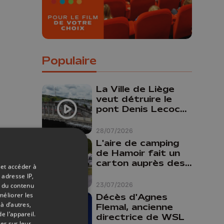
Populaire
La Ville de Liège
veut détruire le
pont Denis Lecocq
mais manque de
budget pour le
28/07/2026
faire
L'aire de camping
de Hamoir fait un
carton auprès des
 et accéder à
touristes
 adresse IP,
23/07/2026
t du contenu
méliorer les
Décès d'Agnes
à d’autres,
Flemal, ancienne
e l’appareil.
directrice de WSL
er sur leur