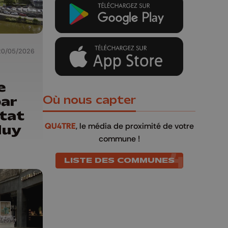
20/05/2026
e
par
Où nous capter
état
QU4TRE
, le média de proximité de votre
Huy
commune !
LISTE DES COMMUNES