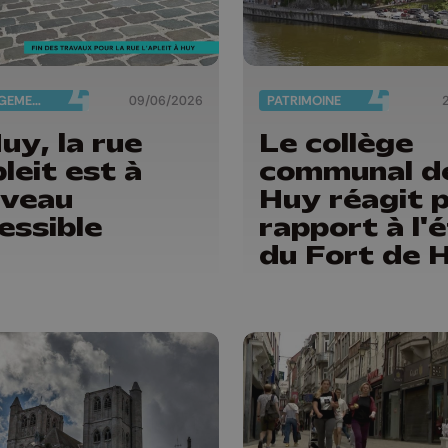
AMÉNAGEMENT DU TERRITOIRE
09/06/2026
PATRIMOINE
uy, la rue
Le collège
pleit est à
communal d
uveau
Huy réagit 
essible
rapport à l'
du Fort de 