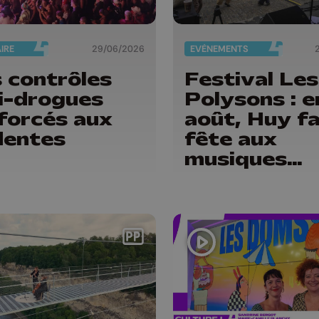
AIRE
29/06/2026
EVÈNEMENTS
 contrôles
Festival Les
i-drogues
Polysons : e
forcés aux
août, Huy fa
dentes
fête aux
musiques
traditionnel