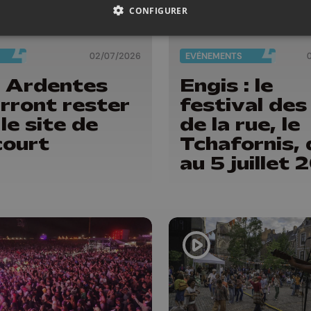
CONFIGURER
02/07/2026
EVÈNEMENTS
 Ardentes
Engis : le
rront rester
festival des
 le site de
de la rue, le
ourt
Tchafornis, 
au 5 juillet