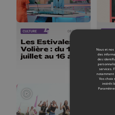
CULTURE
08/07/2026
CULTU
Les Estivales en
La 
Volière : du 11
Pep
Nous et nos 
des informa
juillet au 16 août
des
des identif
personnalis
services.
F
notamment en
Vos choix 
intérêt 
Paramètres