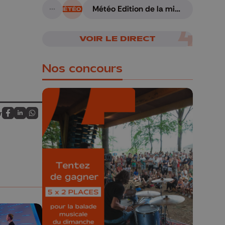
Météo Edition de la mi-
A suivre
journée - 06/08/2026
VOIR LE DIRECT
Nos concours
r
Partagez sur FaceBook
Partagez sur LinkedIn
Partagez sur Whatsapp
🎁 Gagnez 5x2
places pour le
Bucolique Ferrières
Festival 🌿🎶
Concours valable jusqu'au 9 août,
23h59.