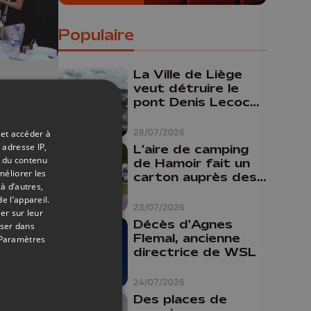
Populaire
La Ville de Liège
03/07/2026
veut détruire le
pont Denis Lecocq
s :
mais manque de
budget pour le
28/07/2026
 et accéder à
faire
 adresse IP,
t de
L'aire de camping
t du contenu
de Hamoir fait un
méliorer les
carton auprès des
à d’autres,
touristes
e l’appareil.
23/07/2026
er sur leur
Décès d'Agnes
oser dans
Flemal, ancienne
Paramètres
directrice de WSL
24/07/2026
Des places de