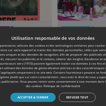
RE
08/07/2026
EVÈNEMENTS
Liégeoise
Les Ardente
Utilisation responsable de vos données
e au Labo
20 ans de
partenaires utilisons des cookies et des technologies similaires pour stocker
tions sur votre appareil et traiter des données personnelles, telles que votre
 Francos
musique... e
iants uniques et des données de navigation, afin de proposer des publicités e
style !
és, mesurer les publicités et le contenu, obtenir des insights d’audience et a
ournisseurs tiers (1910)
peuvent également traiter vos données à ces fins et 
 utilisant des données de géolocalisation précises et des caractéristiques d
s’appliquent uniquement à ce site web. Certains fournisseurs peuvent se fond
légitime plutôt que sur votre consentement ; vous avez le droit de vous y opp
 publicitaires
. Vous pouvez retirer votre consentement à tout moment dans
des cookies
.
Politique de confidentialité
ACCEPTER & FERMER
REFUSER TOUT