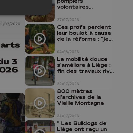
pompiers
volontaires
disponibles en
province de Liège :
27/07/2026
"Un citoyen qui
01/07/2026
Ces profs perdent
n'est formé ne
leur boulot à cause
peut pas nous
de la réforme : "je
aider"
 arts
travaillais bien plus
comme prof que
04/08/2026
comme
La mobilité douce
du 3
pharmacienne"
s'améliore à Liège :
 2026
fin des travaux rive
gauche, pistes
cyclo-piétonnes
22/07/2026
Avroy et
800 mètres
Guillemins...
d'archives de la
Vieille Montagne
31/07/2026
" Les Bulldogs de
Liège ont reçu un