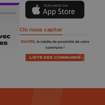
19/06/2026
Où nous capter
vec
des
QU4TRE
, le média de proximité de votre
commune !
LISTE DES COMMUNES