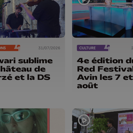
ONS
31/07/2026
CULTURE
ari sublime
4e édition d
Château de
Red Festival
rzé et la DS
Avin les 7 e
7
août