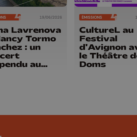
ONS
19/06/2026
ÉMISSIONS
na Lavrenova
CultureL au
Nancy Tormo
Festival
chez : un
d'Avignon a
cert
le Théâtre 
pendu au
Doms
t d'Eben-
ael