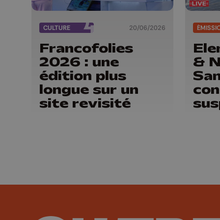
CULTURE
20/06/2026
ÉMISSI
Francofolies
Ele
2026 : une
& 
édition plus
San
longue sur un
con
site revisité
sus
For
Em