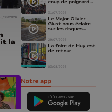
coup de poignard
dans le dos "
31/07/2026
26/06/2026
Le Major Olivier
Giust nous éclaire
sur les risques
n
d'incendie en
Belgique : "Un
it la
29/07/2026
incendie comme en
La foire de Huy est
Gironde ne pourrait
de retour
pas avoir lieu chez
nous"
les
03/08/2026
Notre app