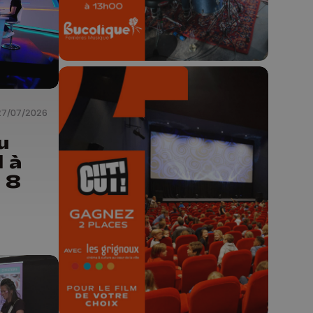
27/07/2026
u
🎬 Concours CUT x
 à
Les Grignoux ✨
t 8
Concours permanent - 2 places à
gagner chaque semaine !