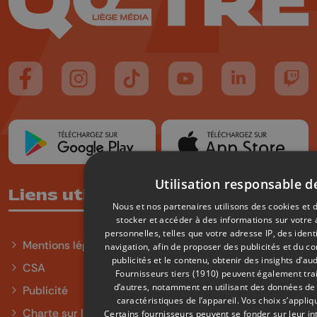
Suivez-nous sur FaceBook
Suivez-nous sur Instagram
Suivez-nous sur TikTok
Suivez-nous sur YouTube
Suivez-nous sur
Suiv
Utilisation responsable 
Liens utiles
Nous et nos partenaires utilisons des cookies et 
stocker et accéder à des informations sur votre 
personnelles, telles que votre adresse IP, des iden
Mentions légales
navigation, afin de proposer des publicités et du c
publicités et le contenu, obtenir des insights d’au
CSA
Fournisseurs tiers (1910)
peuvent également trait
d’autres, notamment en utilisant des données de 
Publicité
caractéristiques de l’appareil. Vos choix s’appli
Charte sur l'égalité et la diversité
Certains fournisseurs peuvent se fonder sur leur int