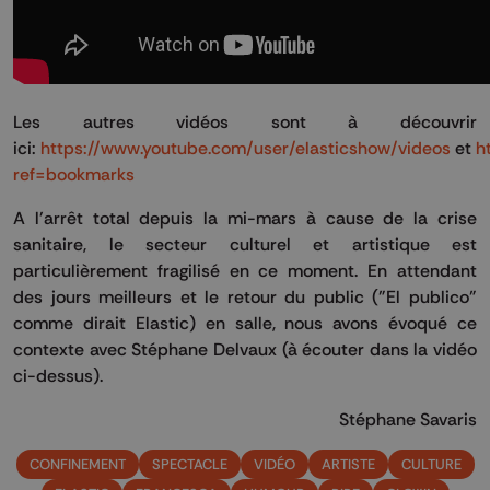
Les autres vidéos sont à découvrir
ici:
https://www.youtube.com/user/elasticshow/videos
et
h
ref=bookmarks
A l'arrêt total depuis la mi-mars à cause de la crise
sanitaire, le secteur culturel et artistique est
particulièrement fragilisé en ce moment. En attendant
des jours meilleurs et le retour du public ("El publico"
comme dirait Elastic) en salle, nous avons évoqué ce
contexte avec Stéphane Delvaux (à écouter dans la vidéo
ci-dessus).
Stéphane Savaris
CONFINEMENT
SPECTACLE
VIDÉO
ARTISTE
CULTURE