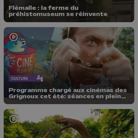
Flémalle : la ferme du
préhistomuseum se réinvente
CULTURE
17/07/2026
Programme chargé aux cinémas des
Grignoux cet été: séances en plein
air, concerts et plats spéciaux à la
brasserie