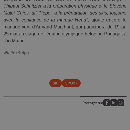
Thibaut Schnitzler à la préparation physique et le Slovène 
Matej Cujes, dit 'Pepo', à la préparation des skis, toujours 
avec la confiance de la marque Head"
, ajoute encore le 
management d'Armand Marchant, qui participera du 19 au 
25 mai au stage de l'équipe olympique belge au Portugal, à 
Rio Maior.
Par
Belga
SKI
SPORT
Partager sur
Partagez sur
Partagez 
Parta