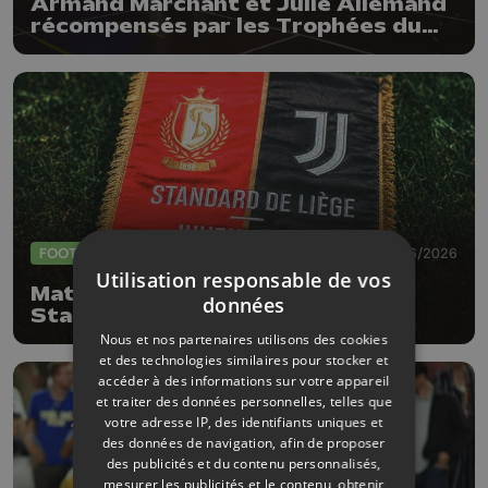
Armand Marchant et Julie Allemand
récompensés par les Trophées du
sport de la Province de Liège
FOOTBALL
01/06/2026
Utilisation responsable de vos
Match de gala à Sclessin, le
données
Standard accueillera la Juventus
Nous et nos partenaires utilisons des cookies
et des technologies similaires pour stocker et
accéder à des informations sur votre appareil
et traiter des données personnelles, telles que
votre adresse IP, des identifiants uniques et
des données de navigation, afin de proposer
des publicités et du contenu personnalisés,
mesurer les publicités et le contenu, obtenir