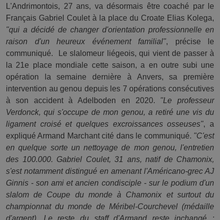
L'Andrimontois, 27 ans, va désormais être coaché par le 
Français Gabriel Coulet à la place du Croate Elias Kolega, 
"qui a décidé de changer d'orientation professionnelle en 
raison d'un heureux événement familial"
, précise le 
communiqué.  Le slalomeur liégeois, qui vient de passer à 
la 21e place mondiale cette saison, a en outre subi une 
opération la semaine dernière à Anvers, sa première 
intervention au genou depuis les 7 opérations consécutives 
à son accident à Adelboden en 2020. 
"Le professeur 
Verdonck, qui s'occupe de mon genou, a retiré une vis du 
ligament croisé et quelques excroissances osseuses"
, a 
expliqué Armand Marchant cité dans le communiqué. 
"C'est 
en quelque sorte un nettoyage de mon genou, l'entretien 
des 100.000. Gabriel Coulet, 31 ans, natif de Chamonix, 
s'est notamment distingué en amenant l'Américano-grec AJ 
Ginnis - son ami et ancien condisciple - sur le podium d'un 
slalom de Coupe du monde à Chamonix et surtout du 
championnat du monde de Méribel-Courchevel (médaille 
d'argent). Le reste du staff d'Armand reste inchangé : 